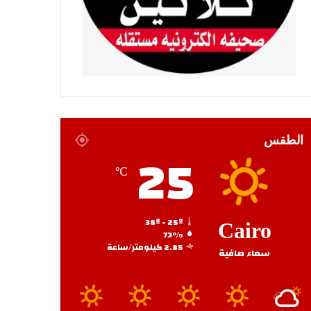
الطقس
25
℃
38º - 25º
Cairo
73%
2.85 كيلومتر/ساعة
سماء صافية