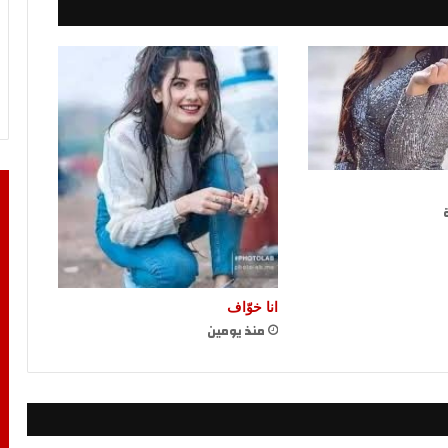
انا خوّاف
منذ يومين