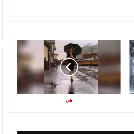
هي
هي