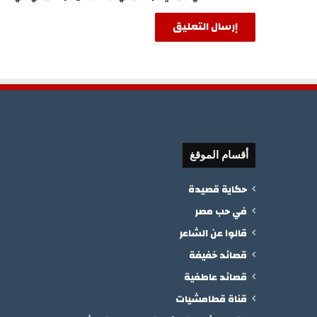
أقسام الموقغ
حكاية قصيدة
في حب مصر
قالوا عن الشاعر
قصائد خفيفة
قصائد عاطفية
قناة قطامشيات