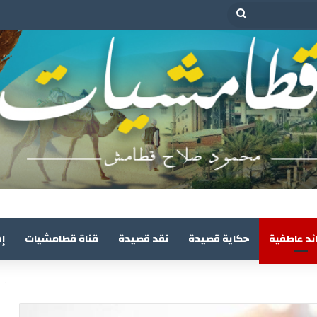
بحث
عن
ئد عاطفية
حكاية قصيدة
نقد قصيدة
قناة قطامشيات
إ