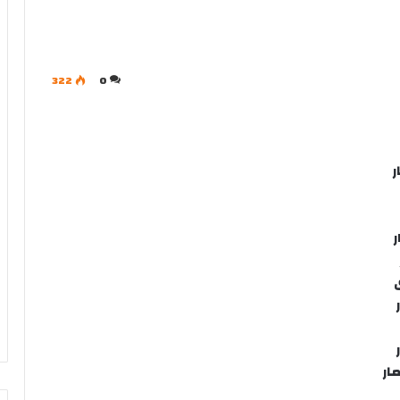
322
0
ر
ار