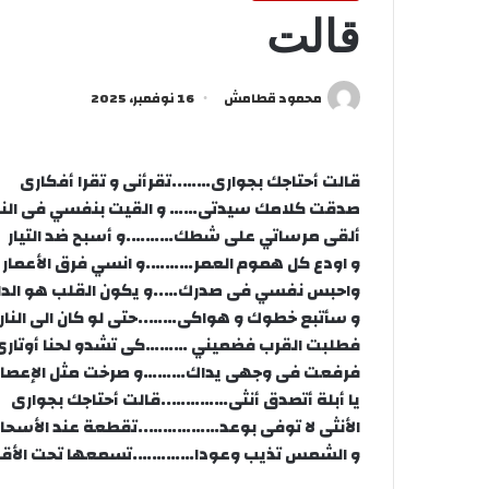
قالت
محمود قطامش
16 نوفمبر، 2025
قالت أحتاجك بجوارى……..تقرأنى و تقرا أفكارى
صدقت كلامك سيدتى…… و القيت بنفسي فى النا
ألقى مرساتي على شطك……….و أسبح ضد التيار
و اودع كل هموم العمر……….و انسي فرق الأعمار
واحبس نفسي فى صدرك…..و يكون القلب هو الدار
و سأتبع خطوك و هواكى……..حتى لو كان الى النار
فطلبت القرب فضميني ………كى تشدو لحنا أوتارى
فرفعت فى وجهى يداك………و صرخت مثل الإعصار
يا أبلة أتصدق أنثى…………..قالت أحتاجك بجوارى
الأنثى لا توفى بوعد……………..تقطعة عند الأسحار
و الشمس تذيب وعودا………….تسمعها تحت الأقم