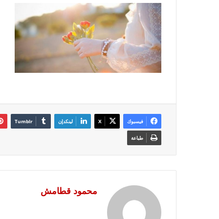
فيسبوك
‫X
لينكدإن
طباعة
محمود قطامش