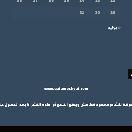
28
27
26
25
24
23
22
31
30
29
« يوليو
www.qatameshyat.com
ة للشاعر محمود قطامش ويمنع النسخ أو إعاده النشر إلا بعد الحصول ع