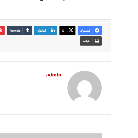
فيسبوك
‫X
لينكدإن
طباعة
admln
بلاش