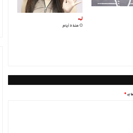
ليه
منذ 3 أيام
 بـ
*