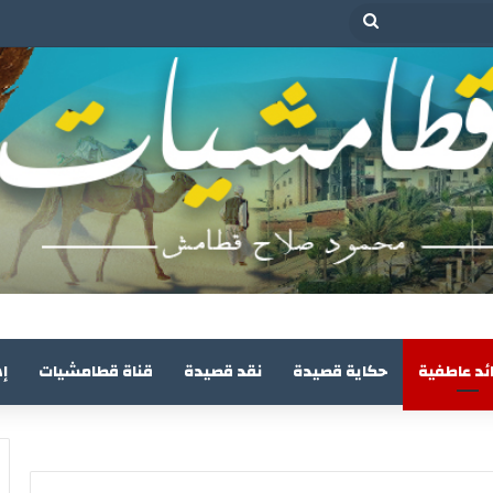
بحث
عن
ئد عاطفية
حكاية قصيدة
نقد قصيدة
قناة قطامشيات
إ