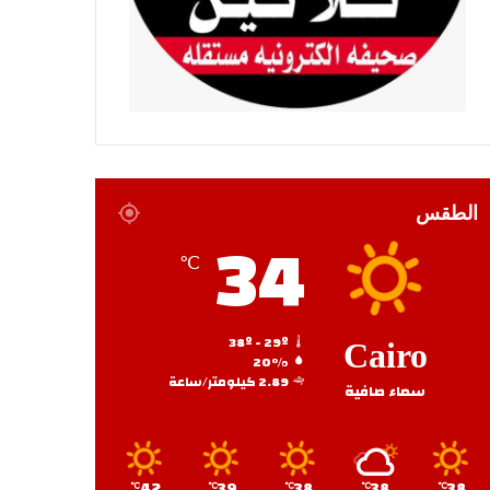
الطقس
34
℃
38º - 29º
Cairo
20%
2.89 كيلومتر/ساعة
سماء صافية
42
39
38
38
38
℃
℃
℃
℃
℃