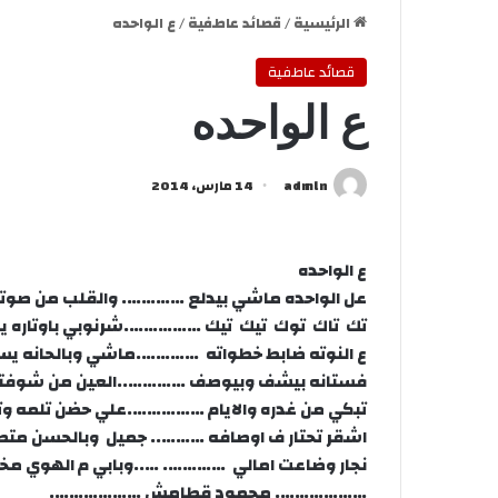
الرئيسية
/
قصائد عاطفية
/
ع الواحده
قصائد عاطفية
ع الواحده
admln
14 مارس، 2014
ع الواحده
عل الواحده ماشي بيدلع …………. والقلب من صوته
تك تاك توك تيك تيك …………….شرنوبي باوتاره ي
ع النوته ضابط خطواته ………….ماشي وبالحانه ي
فستانه بيشف وبيوصف …………..العين من شوفته
تبكي من غدره والايام …………….علي حضن تلمه و
اشقر تحتار ف اوصافه ……….. جميل وبالحسن مت
نجار وضاعت امالي …………. …..وبابي م الهوي مخ
………………. محمود قطامش ……………….