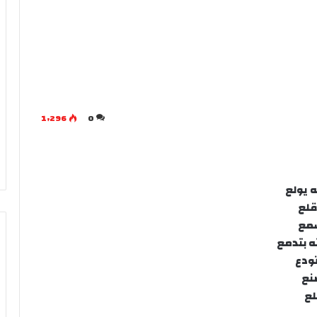
1٬296
0
 يولع
قلع
سمع
 بتدمع
تودع
صنع
لع