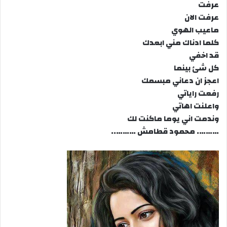
عرفت
عرفت الان
ماعيب الهوي
كلما ادناك مني ابعدك
قد اخفي
كل شئ بينما
اعجز ان دعاني مبسمك
رفعت راياتي
واعلنت اهاتي
وندمت اني يوما ماكنت لك
………. محمود قطامش ………..