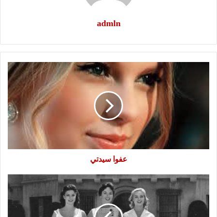
admln
عفوا
سيدتي
عفوا سيدتي
هل
انساك