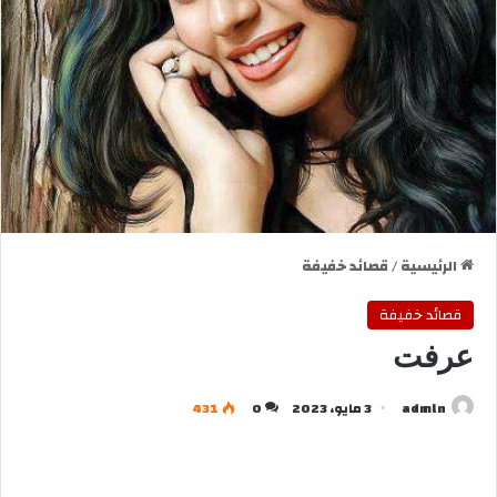
الرئيسية
/
قصائد خفيفة
قصائد خفيفة
عرفت
admln
3 مايو، 2023
0
431