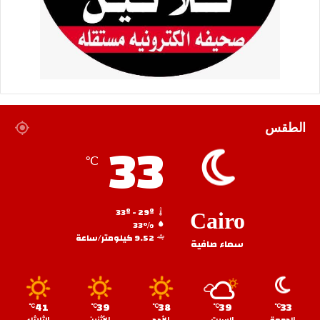
الطقس
33
℃
33º - 29º
Cairo
33%
9.52 كيلومتر/ساعة
سماء صافية
41
39
38
39
33
℃
℃
℃
℃
℃
الجمعة
السبت
الأحد
الأثنين
الثلاثاء