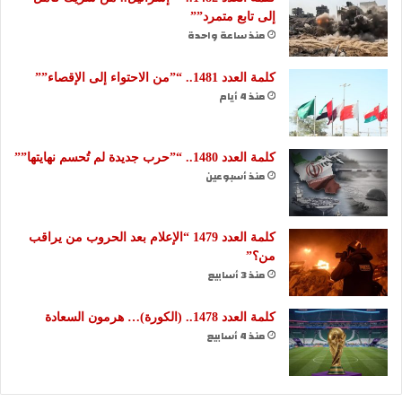
إلى تابع متمرد””
منذ ساعة واحدة
كلمة العدد 1481.. “”من الاحتواء إلى الإقصاء””
منذ 4 أيام
كلمة العدد 1480.. “”حرب جديدة لم تُحسم نهايتها””
منذ أسبوعين
كلمة العدد 1479 “الإعلام بعد الحروب من يراقب
من؟”
منذ 3 أسابيع
كلمة العدد 1478.. (الكورة)… هرمون السعادة
منذ 4 أسابيع