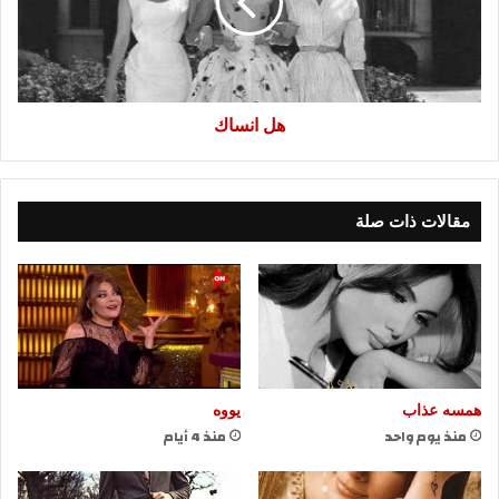
هل انساك
مقالات ذات صلة
همسه عذاب
يووه
منذ يوم واحد
منذ 4 أيام