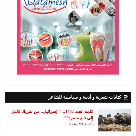
كتابات شعرية و أدبية و سياسية للشاعر
كلمة العدد 1482.. “”إسرائيل.. من شريك كامل
إلى تابع متمرد””
منذ 19 ساعة