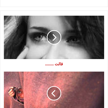
قالت
.........
قالت .........
حزب
المهمشين