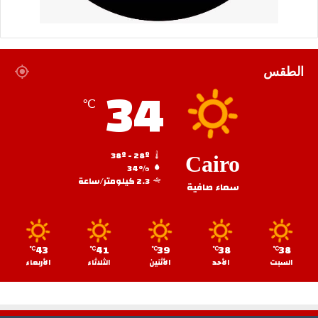
الطقس
34
℃
38º - 28º
Cairo
34%
2.3 كيلومتر/ساعة
سماء صافية
43
41
39
38
38
℃
℃
℃
℃
℃
السبت
الأحد
الأثنين
الثلاثاء
الأربعاء