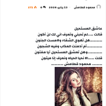
محمود قطامش
13 يناير، 2026
0
271
عاشق المستحيل
قالت …..لم تحبني وتعرف اني لك لن أكون
…………هل تهوي الشقاء ولامست الجنون
……………أم أدمنت العذاب وفيه الشجون
…………..وهل تعشق المستحيل أيا مفتون
قلت ……الا نحيا الحياه ونعرف إنا ميتون
………. محمود قطامش …………