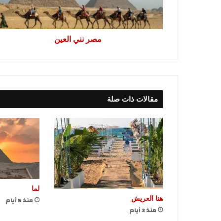
مصر نني العين
مقالات ذات صلة
لما
منذ 5 أيام
هنا العريش
منذ 3 أيام