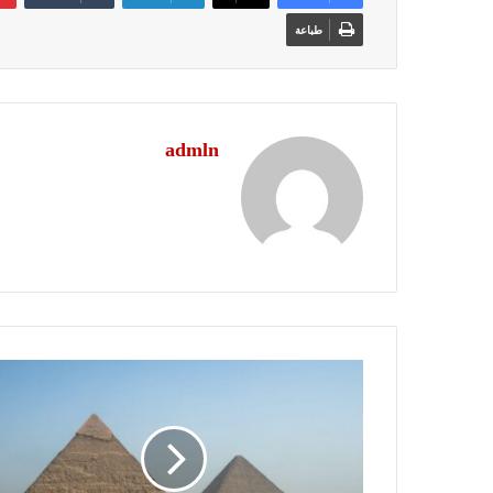
طباعة
admln
مصر
نني
العين