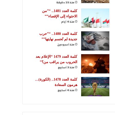
منذ 15 دقيقة
كلمة العدد 1481.. “”من
الاحتواء إلى الإقصاء””
منذ 4 أيام
كلمة العدد 1480.. “”حرب
جديدة لم تُحسم نهايتها””
منذ أسبوعين
كلمة العدد 1479 “الإعلام بعد
الحروب من يراقب من؟”
منذ 3 أسابيع
كلمة العدد 1478.. (الكورة)…
هرمون السعادة
منذ 4 أسابيع