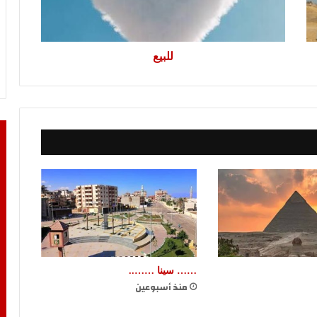
للبيع
…… سينا ……..
منذ أسبوعين