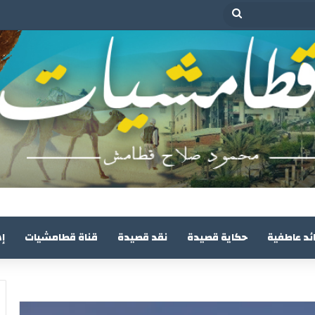
بحث
عن
ئد عاطفية
حكاية قصيدة
نقد قصيدة
قناة قطامشيات
إ