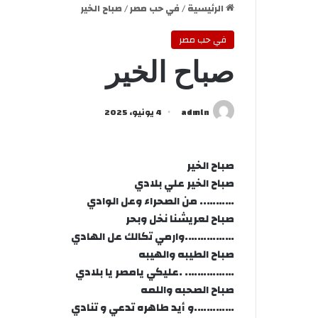
الرئيسية
/
في حب مصر
/
صباح الخير
في حب مصر
صباح الخير
admln
4 يونيو، 2025
صباح الخير
صباح الخير علي بلادي
……….. من الصحراء وعل الوادي
صباح لعريشنا نخل وبحر
…………….وارمي تكالك عل الهادي
صباح الطيبه والهيبه
……………. .عليكي يامصر يا بلادي
صباح الصحبه واللمه
………….و أيد طاهره تدعي و تنادي