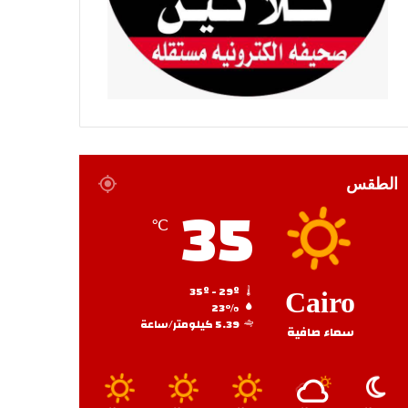
الطقس
35
℃
35º - 29º
Cairo
23%
5.39 كيلومتر/ساعة
سماء صافية