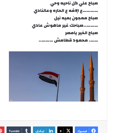
صباح علي كل ناحيه وحي
…………ع الٍامْه ع الحاره وعالنادي
صباح معجون بميه نيل
………..صباحك غير ماهوش عادي
صباح الخير يامصر
……. محمود قطامش ………..
فيسبوك
‫X
لينكدإن