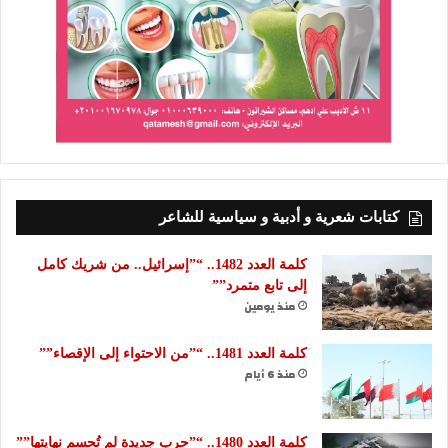
كتابات شعرية و أدبية و سياسية للشاعر
كلمة العدد 1482.. “”إسرائيل.. من شريك كامل
إلى تابع متمرد””
منذ يومين
كلمة العدد 1481.. “”من الاحتواء إلى الإقصاء””
منذ 6 أيام
كلمة العدد 1480.. “”حرب جديدة لم تُحسم نهايتها””