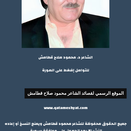
الشاعر د. محمود صلاح قطامش
للتواصل إضغط على الصورة
الموقع الرسمي لقصائد الشاعر محمود صلاح قطامش
www.qatameshyat.com
جميع الحقوق محفوظة للشاعر محمود قطامش ويمنع النسخ أو إعاده
النشر إلا بعد الحصول علي موافقة رسمية.