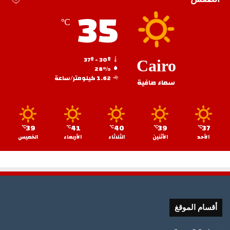
35
℃
37º - 30º
Cairo
28%
1.62 كيلومتر/ساعة
سماء صافية
39
41
40
39
37
℃
℃
℃
℃
℃
الأحد
الأثنين
الثلاثاء
الأربعاء
الخميس
أقسام الموقغ