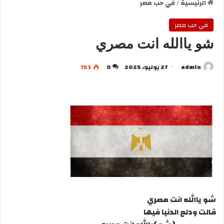
الرئيسية
/
في حب مصر
في حب مصر
شو ياالله انت مصري
admln
27 يوليو، 2025
0
751
شو ياالله انت مصري
قالت ودلع الدنيا فيها