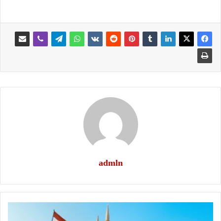
admln
هل
نستطيع