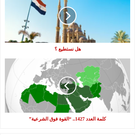
؟
هل نستطيع ؟
كلمة
العدد
1427..
“القوة
فوق
الشرعية”
كلمة العدد 1427.. “القوة فوق الشرعية”