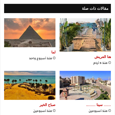
مقالات ذات صلة
لما
هنا العريش
منذ أسبوع واحد
منذ 5 أيام
…… سينا ……..
صباح الخير
منذ أسبوعين
منذ أسبوعين