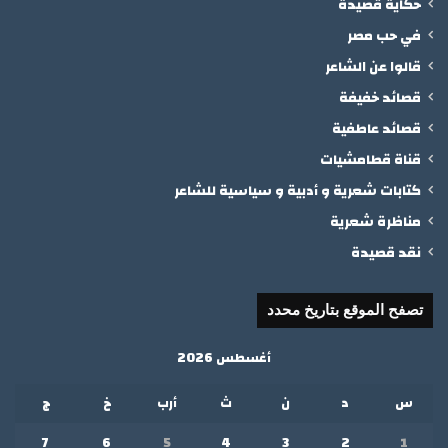
حكاية قصيدة
في حب مصر
قالوا عن الشاعر
قصائد خفيفة
قصائد عاطفية
قناة قطامشيات
كتابات شعرية و أدبية و سياسية للشاعر
مناظرة شعرية
نقد قصيدة
تصفح الموقع بتاريخ محدد
أغسطس 2026
س
د
ن
ث
أرب
خ
ج
7
6
5
4
3
2
1