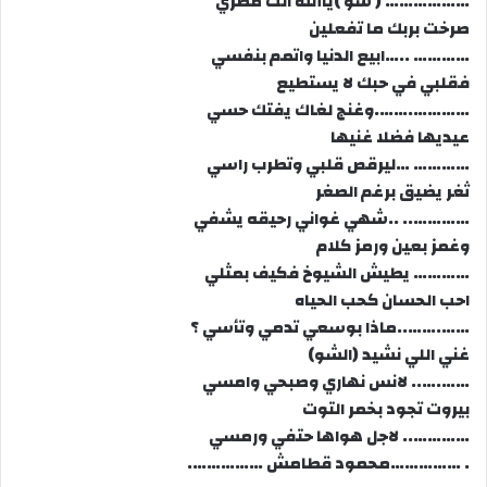
……………… ( شو )ياالله انت مصري
صرخت بربك ما تفعلين
………… ..…ابيع الدنيا واتمم بنفسي
فقلبي في حبك لا يستطيع
………….…….وغنج لغاك يفتك حسي
عيديها فضلا غنيها
………… …ليرقص قلبي وتطرب راسي
ثغر يضيق برغم الصغر
………….. ..شهي غواني رحيقه يشفي
وغمز بعين ورمز كلام
………… يطيش الشيوخ فكيف بمثلي
احب الحسان كحب الحياه
…….……..ماذا بوسعي تدمي وتأسي ؟
غني اللي نشيد (الشو)
…….….. لانس نهاري وصبحي وامسي
بيروت تجود بخمر التوت
………….. لاجل هواها حتفي ورمسي
. ……………محمود قطامش …………….