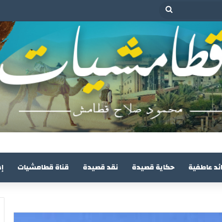
بحث
عن
ئد عاطفية
حكاية قصيدة
نقد قصيدة
قناة قطامشيات
إ