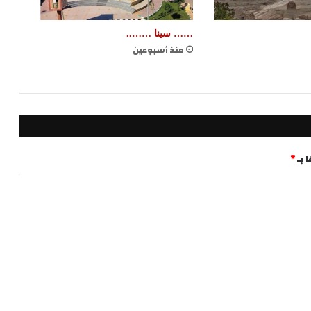
…… سينا ……..
منذ أسبوعين
 بـ
*