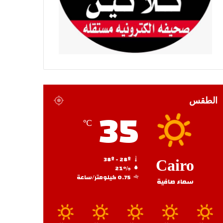
الطقس
35
℃
38º - 28º
Cairo
21%
0.75 كيلومتر/ساعة
سماء صافية