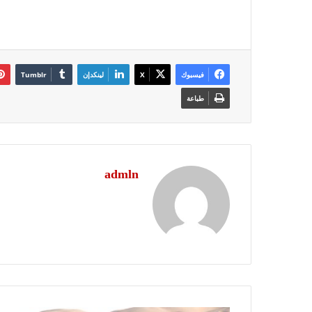
فيسبوك
‫X
لينكدإن
طباعة
admln