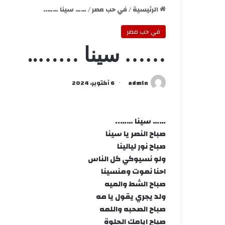
الرئيسية
/
في حب مصر
/
…… سينا ……..
في حب مصر
…… سينا ……..
admln
6 أكتوبر، 2024
…… سينا ……..
صباح النصر يا سينا
صباح نور ليالينا
ولو نسيوكي كل الناس
احنا نموت ومنسينا
صباح الشط والميه
ولد يجري يقول يا مه
صباح الصحبه واللمه
صباح ايامك الحلوة