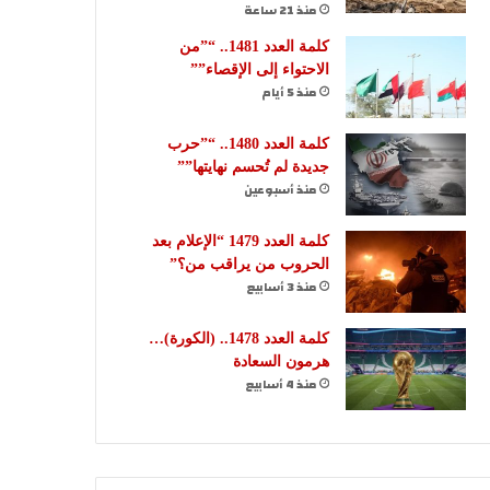
منذ 21 ساعة
كلمة العدد 1481.. “”من
الاحتواء إلى الإقصاء””
منذ 5 أيام
كلمة العدد 1480.. “”حرب
جديدة لم تُحسم نهايتها””
منذ أسبوعين
كلمة العدد 1479 “الإعلام بعد
الحروب من يراقب من؟”
منذ 3 أسابيع
كلمة العدد 1478.. (الكورة)…
هرمون السعادة
منذ 4 أسابيع