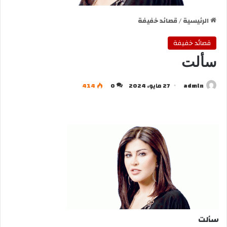
الرئيسية
/
قصائد خفيفة
قصائد خفيفة
سألت
admln
27 مايو، 2024
0
414
سألت