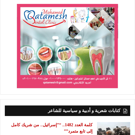
كتابات شعرية و أدبية و سياسية للشاعر
كلمة العدد 1482.. “”إسرائيل.. من شريك كامل
إلى تابع متمرد””