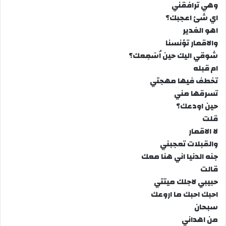
وهي ترافقني
اي شئ اعجبك؟
اهو الغدير
والاقمار تؤنسنا
شوقي اليك حين اُسٓمِعك؟
ام قبله
تخطف فيها مهجتي
تسرقها مني
حين اودعك؟
قلت
لا الاقمار
والقبلات تعجبني
جنه الدنيا اني هنا معك
قالت
حبيبي لاجلك ميتتي
احبك احبك ما اروعك
سبحان
من اهداني