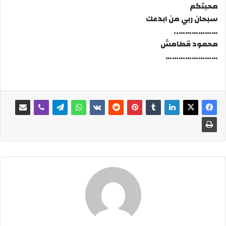
محبتكم
سبحان ربي من ابدعك
………………..
محمود قطامش
……………………