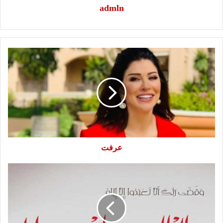
admln
عرفت
عرفت
امي