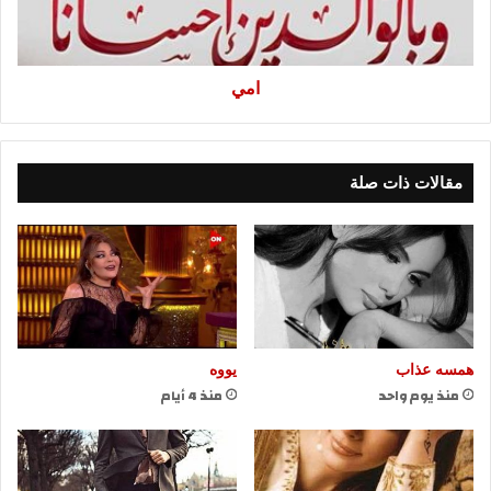
امي
مقالات ذات صلة
همسه عذاب
يووه
منذ يوم واحد
منذ 4 أيام