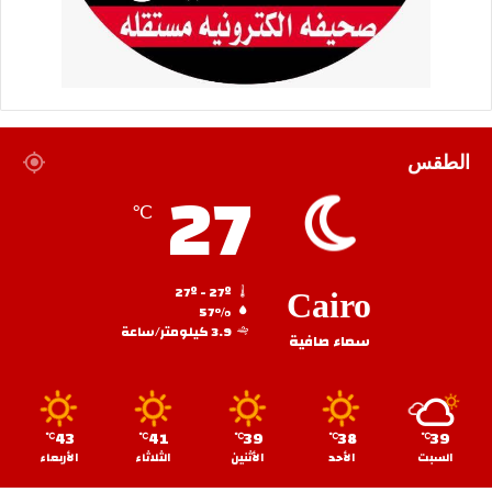
الطقس
27
℃
27º - 27º
Cairo
57%
3.9 كيلومتر/ساعة
سماء صافية
43
41
39
38
39
℃
℃
℃
℃
℃
السبت
الأحد
الأثنين
الثلاثاء
الأربعاء