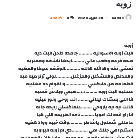
زوبه
admln
28 مايو، 2024
0
432
زوبه
البت زوبه الاسوانيه ………. جامده طحن البت ديه
صحه فرعه وكعب عالي ………ايدها ناشفه ومفتريه
تمشي تكه وهاالله هالله ………..الوقفه سيكا والمظيه
والمدلدل والمشخلل والمزغلل………..لولي ترتر ميه ميه
الطعامه من جلاكسي …………….والقوام ده مهلبيه
عسليه البت زوبه ………،،،…صبحي وبلاش قسيه
انا اللي بستناك ليلاتي…….. انت روحي ونور عينيه
قالت ايه ايه ياروحي ………بتعاكسني رايحه جايه
انا راح انده لك اخويا ……….تاخد الطريحه اللي هيا
عامللي شملول ياشاطر ……….وانت خيبه وواد هفيه
استلم اهي جتلك امي …………دي ام زوبه البراويه
انت مش عارفاه يازوبه ..ده حوده …جارنا كان بالعمرانيه