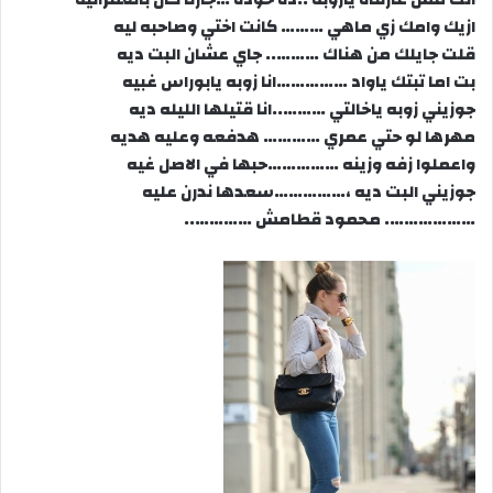
ازيك وامك زي ماهي ……… كانت اختي وصاحبه ليه
قلت جايلك من هناك ……….. جاي عشان البت ديه
بت اما تبتك ياواد ……………انا زوبه يابوراس غبيه
جوزيني زوبه ياخالتي ………..انا قتيلها الليله ديه
مهرها لو حتي عمري ………… هدفعه وعليه هديه
واعملوا زفه وزينه ……………حبها في الاصل غيه
جوزيني البت ديه ،……………سعدها ندرن عليه
………………. محمود قطامش …………..