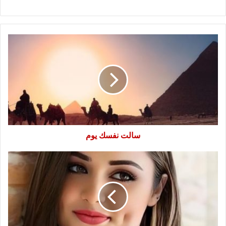
سالت
نفسك
يوم
سالت نفسك يوم
ايه
رايك
؟