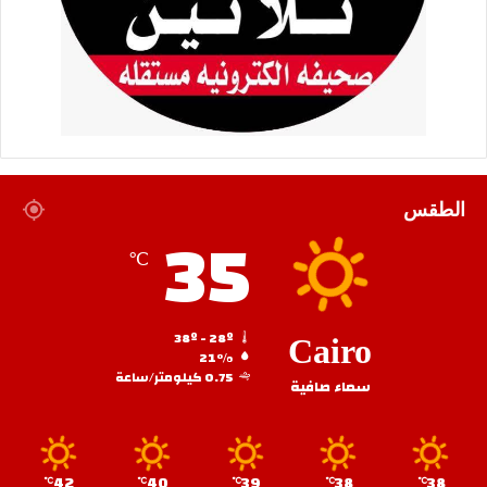
الطقس
35
℃
38º - 28º
Cairo
21%
0.75 كيلومتر/ساعة
سماء صافية
42
40
39
38
38
℃
℃
℃
℃
℃