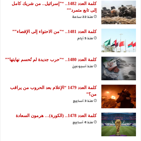
كلمة العدد 1482.. “”إسرائيل.. من شريك كامل
إلى تابع متمرد””
منذ 22 ساعة
كلمة العدد 1481.. “”من الاحتواء إلى الإقصاء””
منذ 5 أيام
كلمة العدد 1480.. “”حرب جديدة لم تُحسم نهايتها””
منذ أسبوعين
كلمة العدد 1479 “الإعلام بعد الحروب من يراقب
من؟”
منذ 3 أسابيع
كلمة العدد 1478.. (الكورة)… هرمون السعادة
منذ 4 أسابيع