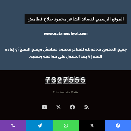
الموقع الرسمي لقصائد الشاعر محمود صلاح قطامش
www.qatameshyat.com
جميع الحقوق محفوظة للشاعر محمود قطامش ويمنع النسخ أو إعاده
النشر إلا بعد الحصول علي موافقة رسمية.
This Website Visits
ملخص
‫X
فيسبوك
‫YouTube
الموقع