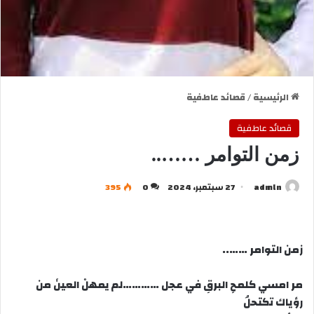
الرئيسية
/
قصائد عاطفية
قصائد عاطفية
زمن التوامر ……..
admln
27 سبتمبر، 2024
0
395
زمن التوامر ……..
مر امسي كلمحِ البرقِ في عجل …………لم يمهلْ العينَ من
رؤياك تكتحلُ