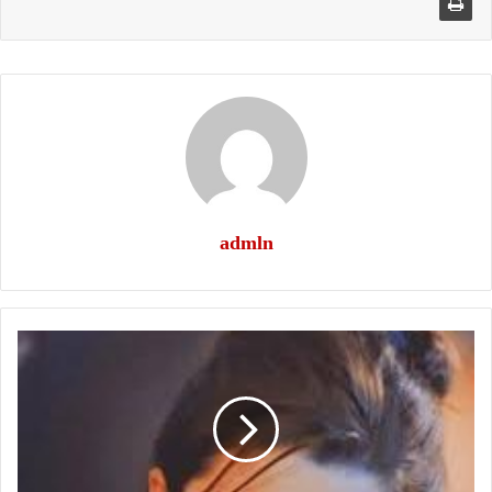
admln
روح
ياليل