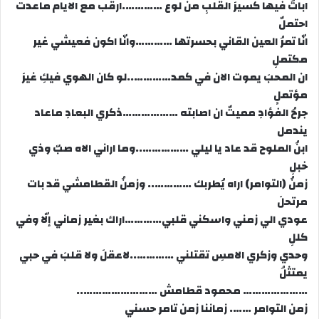
اباتُ فيها كسيرَ القلبِ من لوع ………….ارقب مع الايام ماعدت
احتملٌ
انّا تمرُ العين القاني بحسرتها …………وانّا اكون فعيشي غير
مكتملِ
ان المحبَ يموت الان في كمد…………..لو كان الهوي فيكِ غيرَ
مؤتملٍ
جرحُ الفؤادِ مميتٌ ان اصابته ………………ذكري البعادِ ماعاد
يندمل
ابنُ الملوح قد عاد يا ليلي ……………..وما اراني الاه صبّ وذي
خبلِ
زمنُ (التوامر) اراه يُطربك ………….. وزمنُ القطامشي قد بات
مرتحلَ
عودي الي زمني واسكني قلبي…………اراك بغير زماني إلّا وفي
كللِ
وحدي وزكري الامسِ تقتلني …………..لاعقلَ ولا قلبَ في حبي
يمتثلُ
………………… محمود قطامش ……………………..
زمن التوامر ……. زماننا زمن تامر حسني