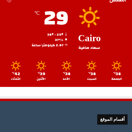
29
℃
38º - 29º
Cairo
37%
2.67 كيلومتر/ساعة
سماء صافية
42
39
38
38
38
℃
℃
℃
℃
℃
الجمعة
السبت
الأحد
الأثنين
الثلاثاء
أقسام الموقغ