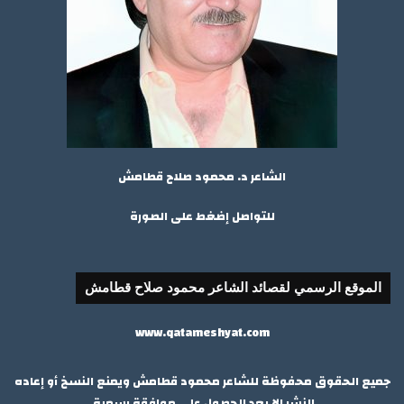
الشاعر د. محمود صلاح قطامش
للتواصل إضغط على الصورة
الموقع الرسمي لقصائد الشاعر محمود صلاح قطامش
www.qatameshyat.com
جميع الحقوق محفوظة للشاعر محمود قطامش ويمنع النسخ أو إعاده
النشر إلا بعد الحصول علي موافقة رسمية.