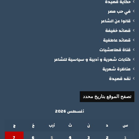
حكاية قصيدة
في حب مصر
قالوا عن الشاعر
قصائد خفيفة
قصائد عاطفية
قناة قطامشيات
كتابات شعرية و أدبية و سياسية للشاعر
مناظرة شعرية
نقد قصيدة
تصفح الموقع بتاريخ محدد
أغسطس 2026
س
د
ن
ث
أرب
خ
ج
7
6
5
4
3
2
1