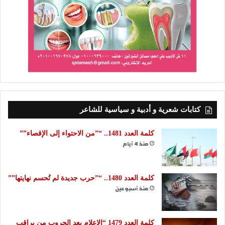
كتابات شعرية و أدبية و سياسية للشاعر
كلمة العدد 1481.. “”من الاحتواء إلى الإقصاء””
منذ 4 أيام
كلمة العدد 1480.. “”حرب جديدة لم تُحسم نهايتها””
منذ أسبوعين
كلمة العدد 1479 “الإعلام بعد الحروب من يراقب