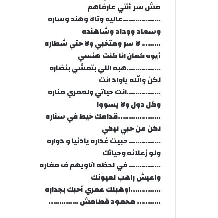
مش سر أنتي عارفاهم
………………عاليه وتالا وهند وساره
وسعاد ووداد وشاهنده
……… لا سر ومتخبي ولا حتي شطاره
أيوه كمان انا كنت هنسي
…………….هبه اللي بتمشي بنضاره
لكن والله ياواد انت
…………….انت حياتي ولعمري مناره
وكل دول ولا يسووا
………………..قدامك خيط في سناره
لكن من حبي ليكي
…………… حبيت غداره يادنيا و دواره
ولو زعلانه وحياتك
…………… في لحظه اتاويهم ف مغاره
واعيش راهب لعيونك
…………..اوهبلك عمري أحبك بجداره
……….. محمود قطامش …………..