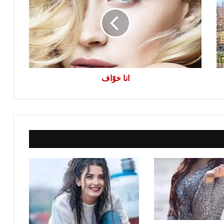
انا خوّاف