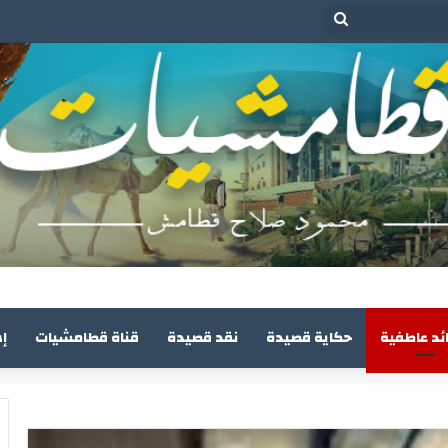
بحث
عن
ئد عاطفية
حكاية قصيدة
نقد قصيدة
قناة قطامشيات
إ