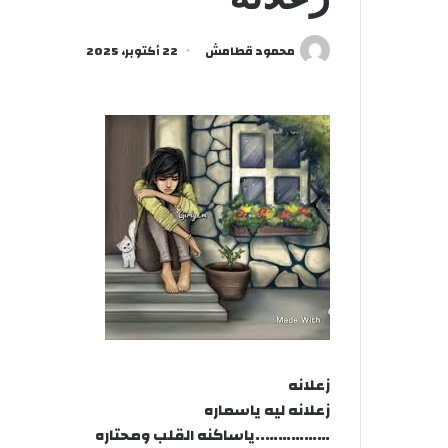
محمود قطامش
22 أكتوبر، 2025
زعلانه
زعلانه ليه ياسماره
……………..ياساكنه القلب ومحتاره