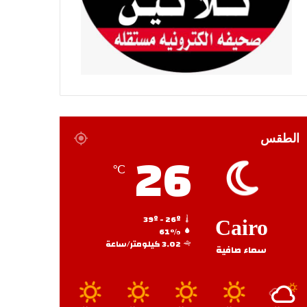
الطقس
26
℃
39º - 26º
Cairo
61%
3.02 كيلومتر/ساعة
سماء صافية