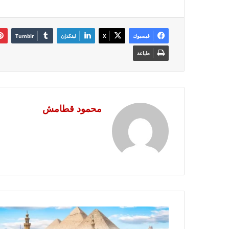
فيسبوك
‫X
لينكدإن
طباعة
محمود قطامش
لما