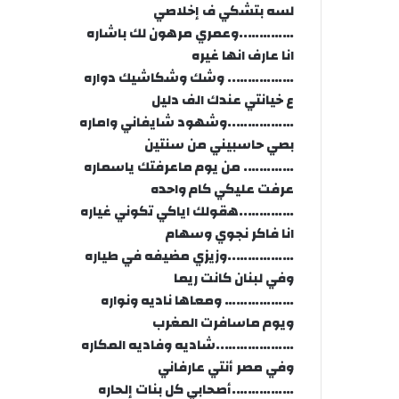
لسه بتشكي ف إخلاصي
…………..وعمري مرهون لك باشاره
انا عارف انها غيره
…………….. وشك وشكاشيك دواره
ع خيانتي عندك الف دليل
……………..وشهود شايفاني واماره
بصي حاسبيني من سنتين
…………. من يوم ماعرفتك ياسماره
عرفت عليكي كام واحده
…………..هقولك اياكي تكوني غياره
انا فاكر نجوي وسهام
……………..وزيزي مضيفه في طياره
وفي لبنان كانت ريما
……………… ومعاها ناديه ونواره
ويوم ماسافرت المغرب
………………..شاديه وفاديه المكاره
وفي مصر أنتي عارفاني
…………….أصحابي كل بنات إلحاره