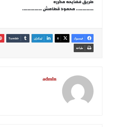
طريق فضايحه مكرره
………….. محمود قطامش …………….
فيسبوك
‫X
لينكدإن
طباعة
admln