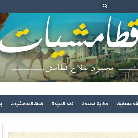
بحث
عن
ئد عاطفية
حكاية قصيدة
نقد قصيدة
قناة قطامشيات
إ