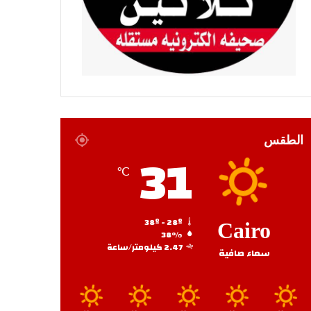
الطقس
31
℃
38º - 28º
Cairo
38%
2.47 كيلومتر/ساعة
سماء صافية