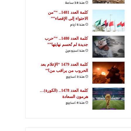
منذ 18 ساعة
كلمة العدد 1481.. “”من
الاحتواء إلى الإقصاء””
منذ 5 أيام
كلمة العدد 1480.. “”حرب
جديدة لم تُحسم نهايتها””
منذ أسبوعين
كلمة العدد 1479 “الإعلام بعد
الحروب من يراقب من؟”
منذ 3 أسابيع
كلمة العدد 1478.. (الكورة)…
هرمون السعادة
منذ 4 أسابيع