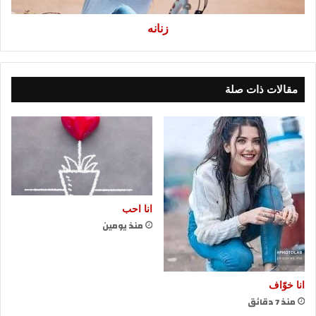
زنانه
مقالات ذات صلة
انا احب
منذ يومين
انا خوّاف
منذ 7 دقائق