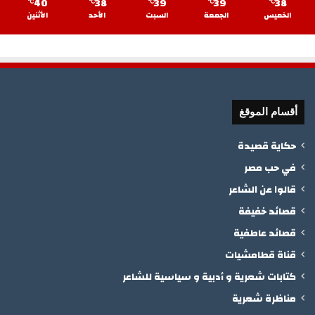
40
38
39
39
38
℃
℃
℃
℃
℃
الخميس
الجمعة
السبت
الأحد
الأثنين
أقسام الموقغ
حكاية قصيدة
في حب مصر
قالوا عن الشاعر
قصائد خفيفة
قصائد عاطفية
قناة قطامشيات
كتابات شعرية و أدبية و سياسية للشاعر
مناظرة شعرية