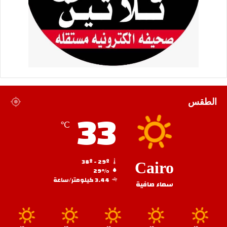
الطقس
33
℃
38º - 29º
Cairo
29%
3.44 كيلومتر/ساعة
سماء صافية