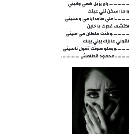
…………….راح يزيل همي وانيني
واما اسكن نني عينك
………..احلي ماف ايامي وسنيني
اكتشف غدرك يا خاين
………….وكنت غلطان في حنيني
تقولي عايزك بيني بينك
……….وبعلو صوتك تقول ناسيني
………..محمود قطامش …………..