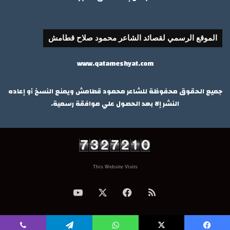
الموقع الرسمي لقصائد الشاعر محمود صلاح قطامش
www.qatameshyat.com
جميع الحقوق محفوظة للشاعر محمود قطامش ويمنع النسخ أو إعاده
النشر إلا بعد الحصول علي موافقة رسمية.
This Website Visits
ملخص
‫X
فيسبوك
‫YouTube
الموقع