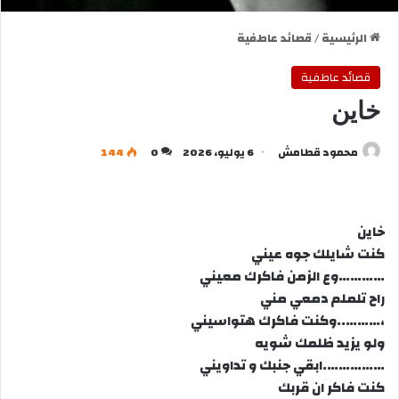
الرئيسية
/
قصائد عاطفية
قصائد عاطفية
خاين
محمود قطامش
6 يوليو، 2026
0
144
خاين
كنت شايلك جوه عيني
…………وع الزمن فاكرك معيني
راح تلملم دمعي مني
،………..وكنت فاكرك هتواسيني
ولو يزيد ظلمك شويه
…………….ابقي جنبك و تداويني
كنت فاكر ان قربك