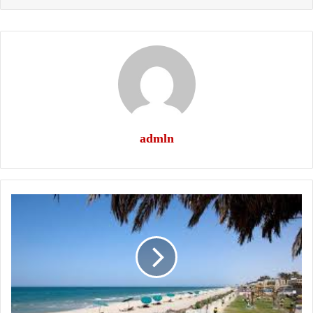
admln
العريش