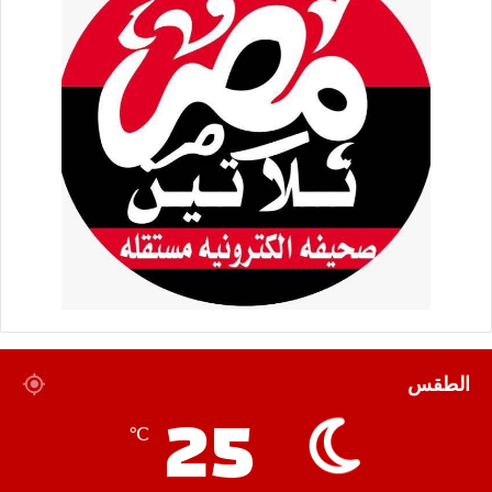
الطقس
25
℃