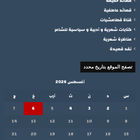
قصائد خفيفة
قصائد عاطفية
قناة قطامشيات
كتابات شعرية و أدبية و سياسية للشاعر
مناظرة شعرية
نقد قصيدة
تصفح الموقع بتاريخ محدد
أغسطس 2026
س
د
ن
ث
أرب
خ
ج
7
6
5
4
3
2
1
14
13
12
11
10
9
8
21
20
19
18
17
16
15