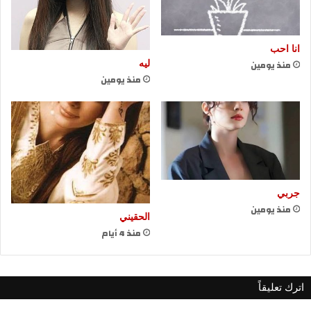
انا احب
منذ يومين
ليه
منذ يومين
جربي
منذ يومين
الحقيني
منذ 4 أيام
اترك تعليقاً