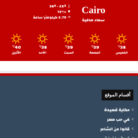
38º - 25º
Cairo
73%
2.79 كيلومتر/ساعة
سماء صافية
40
38
39
39
38
℃
℃
℃
℃
℃
الخميس
الجمعة
السبت
الأحد
الأثنين
أقسام الموقغ
حكاية قصيدة
في حب مصر
قالوا عن الشاعر