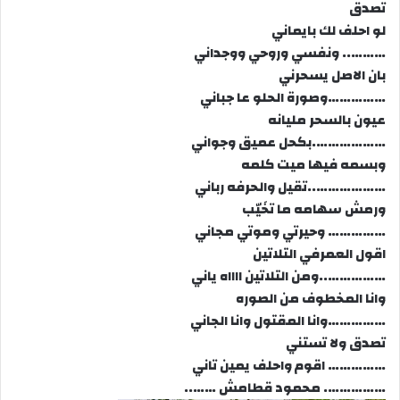
تصدق
لو احلف لك بايماني
……….. ونفسي وروحي ووجداني
بان الاصل يسحرني
……………وصورة الحلو عا جباني
عيون بالسحر مليانه
……………….بكحل عميق وجواني
وبسمه فيها ميت كلمه
………………..تقيل والحرفه رباني
ورمش سهامه ما تخَيّب
…………… وحيرتي وموتي مجاني
اقول العمرفي التلاتين
……………..ومن التلاتين ااااه ياني
وانا المخطوف من الصوره
……………وانا المقتول وانا الجاني
تصدق ولا تستني
…………… اقوم واحلف يمين تاني
……………. محمود قطامش ……..