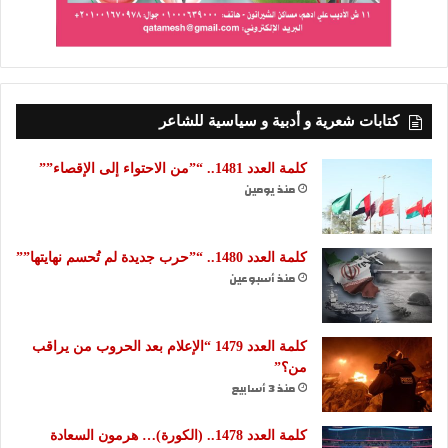
كتابات شعرية و أدبية و سياسية للشاعر
كلمة العدد 1481.. “”من الاحتواء إلى الإقصاء””
منذ يومين
كلمة العدد 1480.. “”حرب جديدة لم تُحسم نهايتها””
منذ أسبوعين
كلمة العدد 1479 “الإعلام بعد الحروب من يراقب
من؟”
منذ 3 أسابيع
كلمة العدد 1478.. (الكورة)… هرمون السعادة