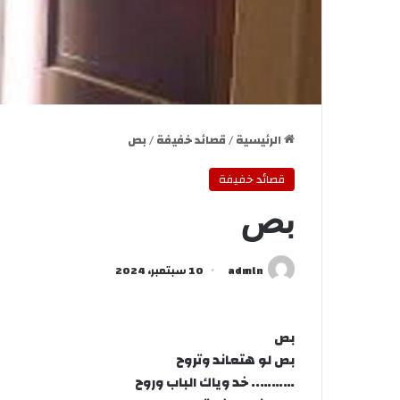
الرئيسية
/
قصائد خفيفة
/
بص
قصائد خفيفة
بص
admln
10 سبتمبر، 2024
بص
بص لو هتعاند وتروح
……….. خد وياك الباب وروح