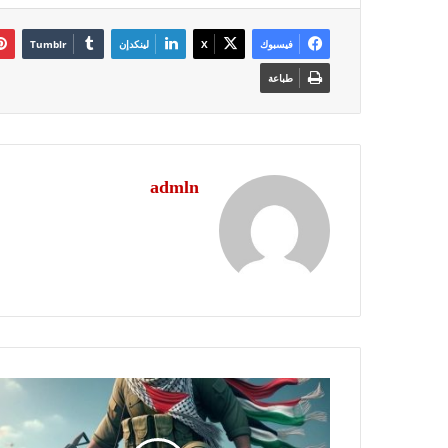
فيسبوك
‫X
لينكدإن
طباعة
admln
كلمة
العدد
1379..