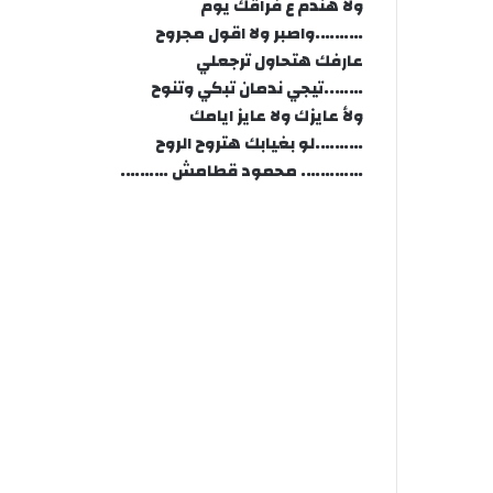
ولا هندم ع فراقك يوم
……….واصبر ولا اقول مجروح
عارفك هتحاول ترجعلي
……..تيجي ندمان تبكي وتنوح
ولأ عايزك ولا عايز ايامك
……….لو بغيابك هتروح الروح
…………. محمود قطامش ……….