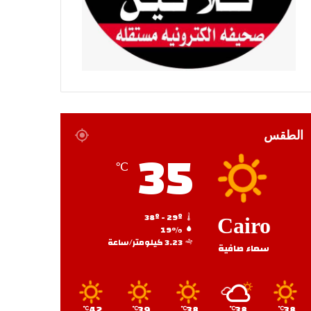
الطقس
35
℃
38º - 29º
Cairo
19%
3.23 كيلومتر/ساعة
سماء صافية
42
39
38
38
38
℃
℃
℃
℃
℃