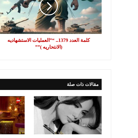
“”العمليات
الاستشهاديه
(الانتحاريه
)””
كلمة العدد 1379.. “”العمليات الاستشهاديه
(الانتحاريه )””
مقالات ذات صلة