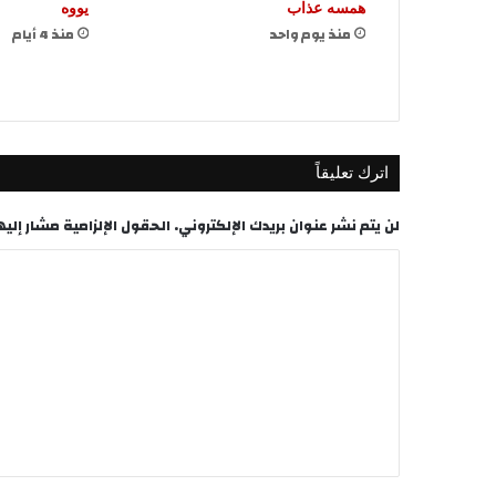
همسه عذاب
يووه
منذ يوم واحد
منذ 4 أيام
اترك تعليقاً
لن يتم نشر عنوان بريدك الإلكتروني.
الحقول الإلزامية مشار إليها
ا
ل
ت
ع
ل
ي
ق