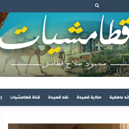
بحث
عن
ئد عاطفية
حكاية قصيدة
نقد قصيدة
قناة قطامشيات
إ