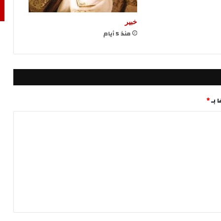
خبير
منذ 5 أيام
 بـ
*