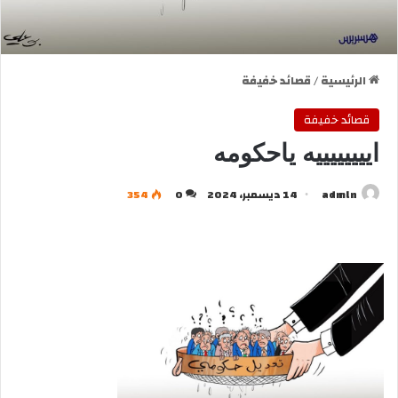
الرئيسية
/
قصائد خفيفة
قصائد خفيفة
اييييييييه ياحكومه
admln
14 ديسمبر، 2024
0
354