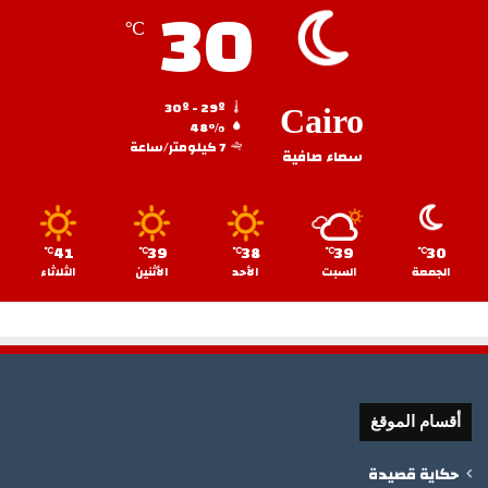
30
℃
30º - 29º
Cairo
48%
7 كيلومتر/ساعة
سماء صافية
41
39
38
39
30
℃
℃
℃
℃
℃
الجمعة
السبت
الأحد
الأثنين
الثلاثاء
أقسام الموقغ
حكاية قصيدة