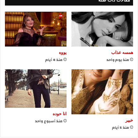
همسه عذاب
يووه
منذ يوم واحد
منذ 4 أيام
انا حوده
منذ أسبوع واحد
خبير
منذ 5 أيام