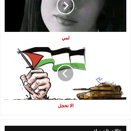
لمي
الا
تخجل
الا تخجل
مقالات ذات صلة