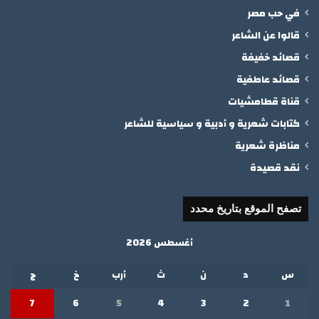
في حب مصر
قالوا عن الشاعر
قصائد خفيفة
قصائد عاطفية
قناة قطامشيات
كتابات شعرية و أدبية و سياسية للشاعر
مناظرة شعرية
نقد قصيدة
تصفح الموقع بتاريخ محدد
أغسطس 2026
س
د
ن
ث
أرب
خ
ج
7
6
5
4
3
2
1