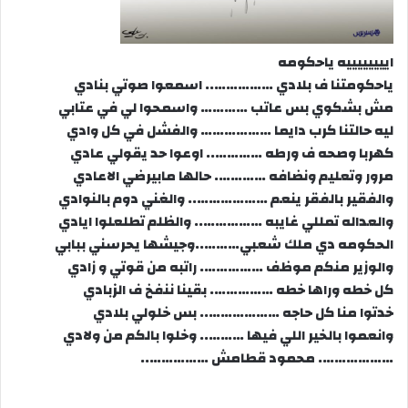
اييييييييه ياحكومه
ياحكومتنا ف بلادي …………….. اسمعوا صوتي بنادي
مش بشكوي بس عاتب ………… واسمحوا لي في عتابي
ليه حالتنا كرب دايما ……………… والفشل في كل وادي
كهربا وصحه ف ورطه ………….. اوعوا حد يقولي عادي
مرور وتعليم ونضافه …………. حالها مابيرضي الاعادي
والفقير بالفقر ينعم ……………….. والغني دوم بالنوادي
والعداله تمللي غايبه …………….. والظلم تطلعلوا ايادي
الحكومه دي ملك شعبي………..وجيشها يحرسني ببابي
والوزير منكم موظف ……………. راتبه من قوتي و زادي
كل خطه وراها خطه ……………. بقينا ننفخ ف الزبادي
خدتوا منا كل حاجه ……………….. بس خلولي بلادي
وانعموا بالخير اللي فيها ……….. وخلوا بالكم من ولادي
………………. محمود قطامش ……………..