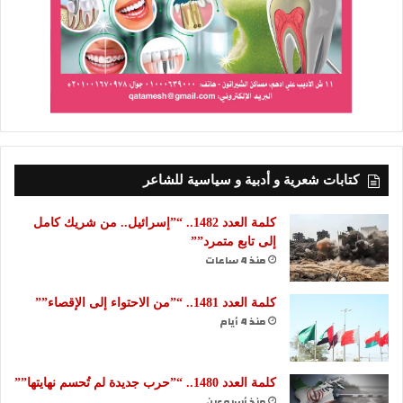
كتابات شعرية و أدبية و سياسية للشاعر
كلمة العدد 1482.. “”إسرائيل.. من شريك كامل
إلى تابع متمرد””
منذ 4 ساعات
كلمة العدد 1481.. “”من الاحتواء إلى الإقصاء””
منذ 4 أيام
كلمة العدد 1480.. “”حرب جديدة لم تُحسم نهايتها””
منذ أسبوعين