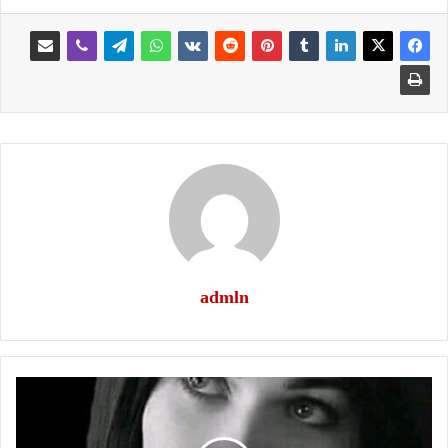
admln
لمي