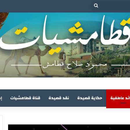
بحث
عن
ئد عاطفية
حكاية قصيدة
نقد قصيدة
قناة قطامشيات
إ