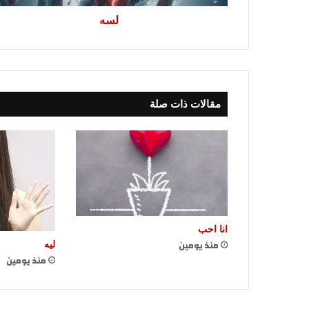
لسه
مقالات ذات صلة
انا احب
منذ يومين
ليه
منذ يومين