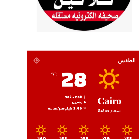
الطقس
28
℃
38º - 28º
Cairo
54%
3.49 كيلومتر/ساعة
سماء صافية
40
38
39
39
38
℃
℃
℃
℃
℃