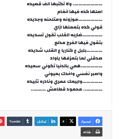
…………………. ولا تكتبها الف قصيده
اصلها كده فيها انغام
………………موزونه ومتلحنه وجديده
قولي كده بتعملها ازاي
……………ضاربه القلب تقول تسديده
بتقول فيها الفرح مدلع
…………بلبل ع كناريا ع القلب شديده
صدقني لما بتعزفها ياواد
…………….همي بالدنيا تكوني سعيده
واصبر نفسي واخدك بعيوني
……………وابيعك عمري ونادره تأبيده
………….. محمود قطامش ………..
فيسبوك
‫X
لينكدإن
طباعة