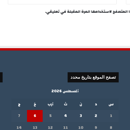
ا المتصفح لاستخدامها المرة المقبلة في تعليقي.
تصفح الموقع بتاريخ محدد
أغسطس 2026
س
د
ن
ث
أرب
خ
ج
7
6
5
4
3
2
1
14
13
12
11
10
9
8