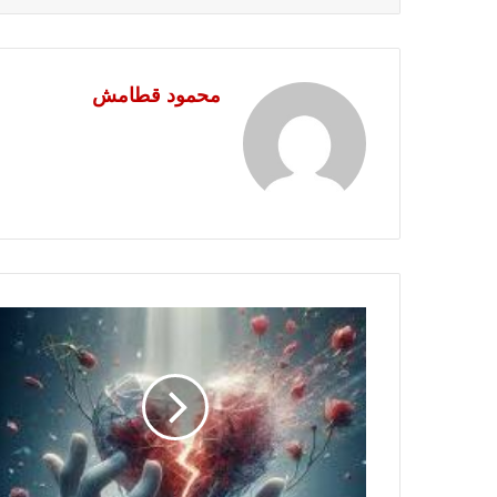
محمود قطامش
لسه