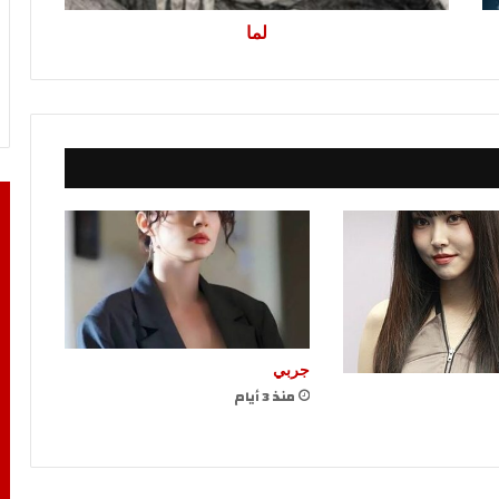
لما
جربي
منذ 3 أيام