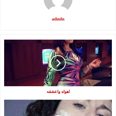
admln
اهواه
واعشقه
اهواه واعشقه
كوني
امرأه