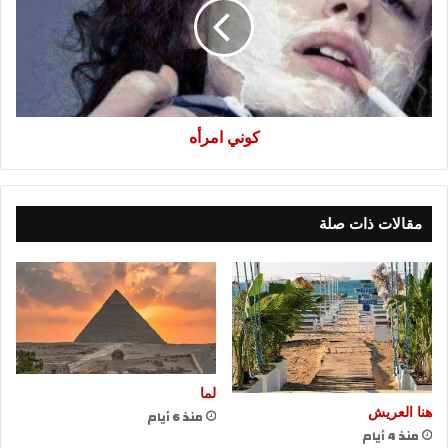
كوني امرأه
مقالات ذات صلة
لما
هنا العريش
منذ 6 أيام
منذ 4 أيام