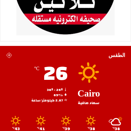
الطقس
26
℃
38º - 26º
Cairo
69%
2.87 كيلومتر/ساعة
سماء صافية
43
41
39
38
38
℃
℃
℃
℃
℃