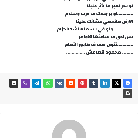
لو بحر نعبر ما يأثر علينا
…………او بر جندك ف حرب وسلام
الارض ماتعصي عشانك علينا
………….. ولو في السما هنشد الحزام
بس ادي ف ساعتها الاوامر
…………نترص صف ف طابور التمام
…….. محمود قطامش …………..