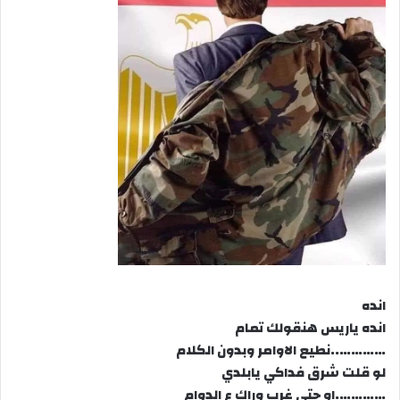
انده
انده ياريس هنقولك تمام
…………..نطيع الاوامر وبدون الكلام
لو قلت شرق فداكي يابلدي
………….او حتي غرب وراك ع الدوام