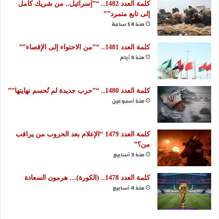
كلمة العدد 1482.. “”إسرائيل.. من شريك كامل
إلى تابع متمرد””
منذ 14 ساعة
كلمة العدد 1481.. “”من الاحتواء إلى الإقصاء””
منذ 5 أيام
كلمة العدد 1480.. “”حرب جديدة لم تُحسم نهايتها””
منذ أسبوعين
كلمة العدد 1479 “الإعلام بعد الحروب من يراقب
من؟”
منذ 3 أسابيع
كلمة العدد 1478.. (الكورة)… هرمون السعادة
منذ 4 أسابيع