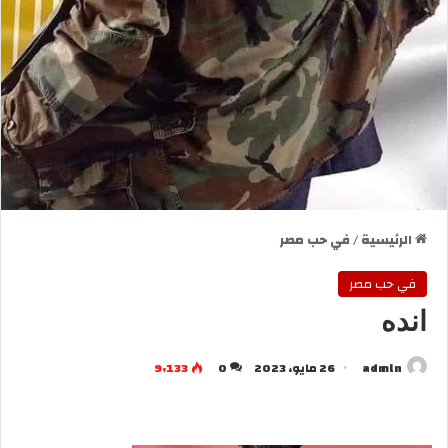
الرئيسية
/
في حب مصر
في حب مصر
انده
admln
26 مايو، 2023
0
9٬133