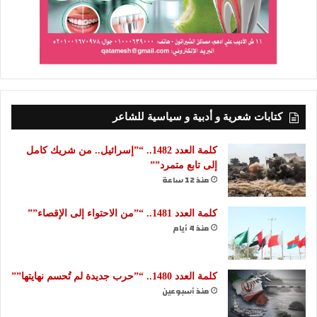
كتابات شعرية و أدبية و سياسية للشاعر
كلمة العدد 1482.. “”إسرائيل.. من شريك كامل
إلى تابع متمرد””
منذ 12 ساعة
كلمة العدد 1481.. “”من الاحتواء إلى الإقصاء””
منذ 4 أيام
كلمة العدد 1480.. “”حرب جديدة لم تُحسم نهايتها””
منذ أسبوعين