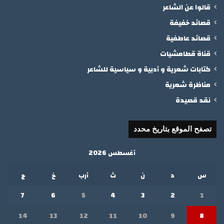
قالوا عن الشاعر
قصائد خفيفة
قصائد عاطفية
قناة قطامشيات
كتابات شعرية و أدبية و سياسية للشاعر
مناظرة شعرية
نقد قصيدة
تصفح الموقع بتاريخ محدد
أغسطس 2026
س
د
ن
ث
أرب
خ
ج
7
6
5
4
3
2
1
14
13
12
11
10
9
8