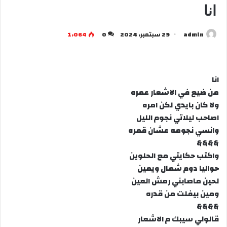
انا
admln
29 سبتمبر، 2024
0
1٬064
انا
من ضيع في الاشعار عمره
ولا كان بايدي لكن امره
اصاحب ليلاتي نجوم الليل
وانسي نجومه عشان قمره
&&&&
واكتب حكايتي مع الحلوين
حواليا دوم شمال ويمين
لحين ماصابني رمش العين
ومين بيفلت من قدره
&&&&
قالولي سيبك م الاشعار