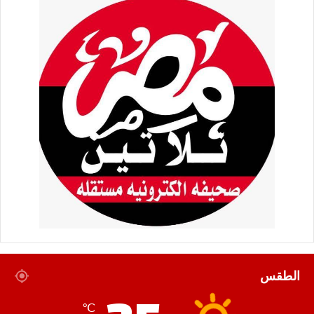
الطقس
℃