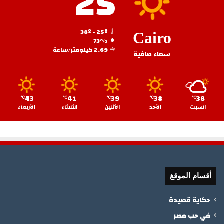
25
38º - 25º
Cairo
73%
2.69 كيلومتر/ساعة
سماء صافية
43
41
39
38
38
℃
℃
℃
℃
℃
السبت
الأحد
الأثنين
الثلاثاء
الأربعاء
أقسام الموقغ
حكاية قصيدة
في حب مصر