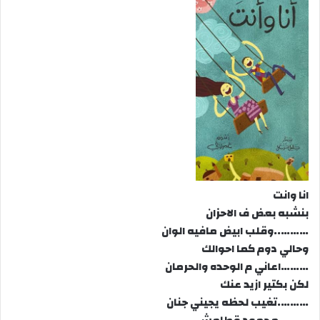
انا وانت
بنشبه بعض ف الاحزان
………..وقلب ابيض مافيه الوان
وحالي دوم كما احوالك
………اعاني م الوحده والحرمان
لكن بكتير ازيد عنك
……….تغيب لحظه يجيني جنان