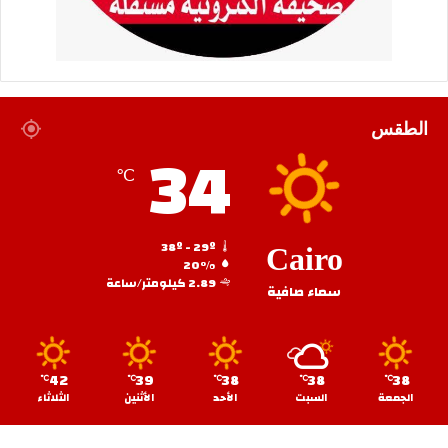
الطقس
34
℃
38º - 29º
Cairo
20%
2.89 كيلومتر/ساعة
سماء صافية
42
39
38
38
38
℃
℃
℃
℃
℃
الجمعة
السبت
الأحد
الأثنين
الثلاثاء