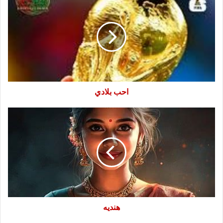
بلادي
احب بلادي
هنديه
هنديه