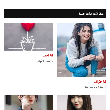
مقالات ذات صلة
انا احب
منذ 3 أيام
انا خوّاف
منذ 22 ساعة