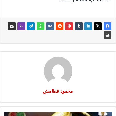
……… محمود قطامش ………..
محمود قطامش
احب