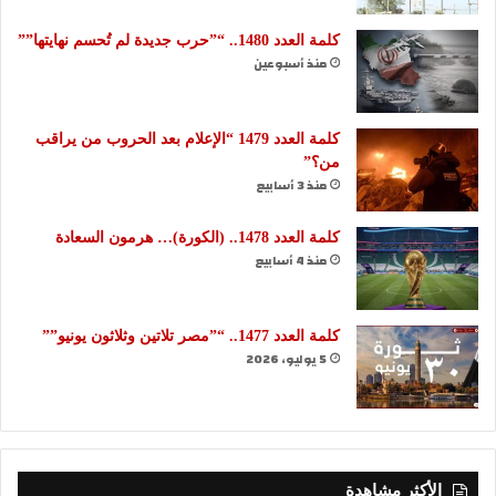
كلمة العدد 1480.. “”حرب جديدة لم تُحسم نهايتها””
منذ أسبوعين
كلمة العدد 1479 “الإعلام بعد الحروب من يراقب
من؟”
منذ 3 أسابيع
كلمة العدد 1478.. (الكورة)… هرمون السعادة
منذ 4 أسابيع
كلمة العدد 1477.. “”مصر تلاتين وثلاثون يونيو””
5 يوليو، 2026
الأكثر مشاهدة