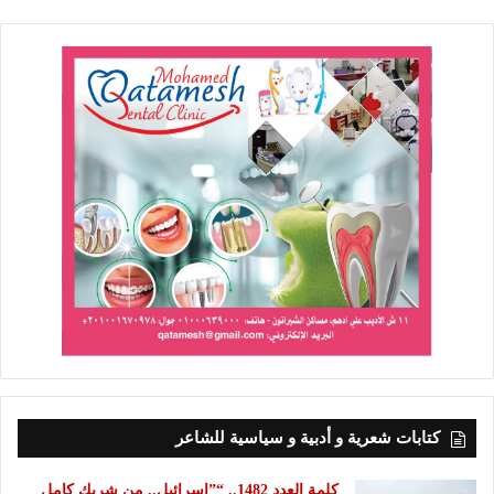
كتابات شعرية و أدبية و سياسية للشاعر
كلمة العدد 1482.. “”إسرائيل.. من شريك كامل