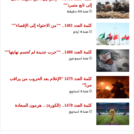
إلى تابع متمرد””
منذ 49 دقيقة
كلمة العدد 1481.. “”من الاحتواء إلى الإقصاء””
منذ 4 أيام
كلمة العدد 1480.. “”حرب جديدة لم تُحسم نهايتها””
منذ أسبوعين
كلمة العدد 1479 “الإعلام بعد الحروب من يراقب
من؟”
منذ 3 أسابيع
كلمة العدد 1478.. (الكورة)… هرمون السعادة
منذ 4 أسابيع