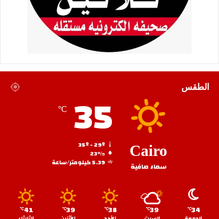
الطقس
35
℃
35º - 29º
Cairo
23%
5.39 كيلومتر/ساعة
سماء صافية
41
39
38
39
34
℃
℃
℃
℃
℃
الجمعة
السبت
الأحد
الأثنين
الثلاثاء