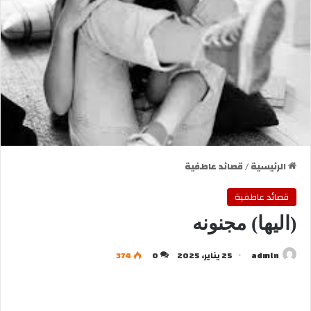
الرئيسية
/
قصائد عاطفية
قصائد عاطفية
(اليها) مجنونه
admln
25 يناير، 2025
0
374