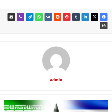
admln
كلمة
العدد