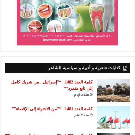
كتابات شعرية و أدبية و سياسية للشاعر
كلمة العدد 1482.. “”إسرائيل.. من شريك كامل
إلى تابع متمرد””
منذ 3 أيام
كلمة العدد 1481.. “”من الاحتواء إلى الإقصاء””
منذ 7 أيام