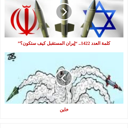
1422..
“إيران
المستقبل
كيف
ستكون؟”
كلمة العدد 1422.. “إيران المستقبل كيف ستكون؟”
خاين
خاين