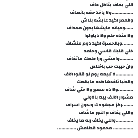
اللي يخاف يتاكل حاف
…………….ولا ياخد حقه بانصاف
والعمر اكيد عايشه بلاش
……وحياته عايشها بدون مجداف
ولا عنده حلم ولا دياولوا
……..وبالحسرة اكيد دوم متشاف
خلي قلبك قاسي وجامد
……….وامشي ورا حلمك ماتخاف
وان حبيت حب باخلاص
………….لا تبيعه يوم لو قالوا الاف
والدنيا تاخدها كده مايهمك
………..ولا ده سمع ولا حتي شاف
مشوار الالف يبدا بالاولي
……..ركز مجهودك وبدون اسراف
واللي يخاف م النور ماشاف
………….واللي يخاف ربه ما يخاف
…………… محمود قطامش …………..