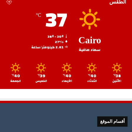
الطقس
37
℃
38º - 30º
Cairo
27%
2.61 كيلومتر/ساعة
سماء صافية
40
39
40
40
38
℃
℃
℃
℃
℃
الأثنين
الثلاثاء
الأربعاء
الخميس
الجمعة
أقسام الموقغ