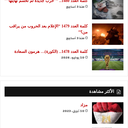
كلمة العدد 1480.. “”حرب جديدة لم تُحسم نهايتها””
منذ 3 أسابيع
كلمة العدد 1479 “الإعلام بعد الحروب من يراقب
من؟”
منذ 3 أسابيع
كلمة العدد 1478.. (الكورة)… هرمون السعادة
10 يوليو، 2026
الأكثر مشاهدة
مزاد
10 أبريل، 2023