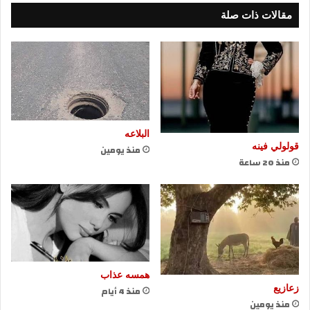
مقالات ذات صلة
البلاعه
قولولي فينه
منذ يومين
منذ 20 ساعة
همسه عذاب
زعازيع
منذ 4 أيام
منذ يومين