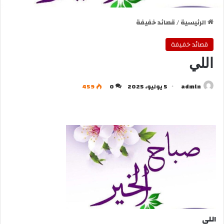
الرئيسية
/
قصائد خفيفة
قصائد خفيفة
اللي
admln
5 يوليو، 2025
0
459
اللي