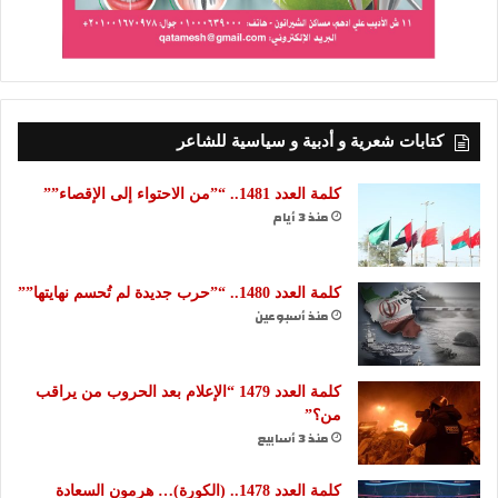
كتابات شعرية و أدبية و سياسية للشاعر
كلمة العدد 1481.. “”من الاحتواء إلى الإقصاء””
منذ 3 أيام
كلمة العدد 1480.. “”حرب جديدة لم تُحسم نهايتها””
منذ أسبوعين
كلمة العدد 1479 “الإعلام بعد الحروب من يراقب
من؟”
منذ 3 أسابيع
كلمة العدد 1478.. (الكورة)… هرمون السعادة