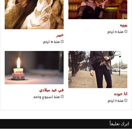
يووه
منذ 3 أيام
خبير
منذ 4 أيام
في عيد ميلادي
انا حوده
منذ أسبوع واحد
منذ 7 أيام
اترك تعليقاً