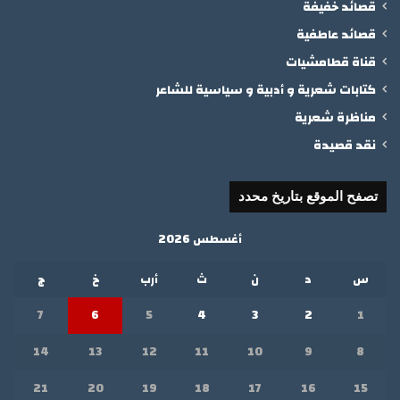
قصائد خفيفة
قصائد عاطفية
قناة قطامشيات
كتابات شعرية و أدبية و سياسية للشاعر
مناظرة شعرية
نقد قصيدة
تصفح الموقع بتاريخ محدد
أغسطس 2026
س
د
ن
ث
أرب
خ
ج
7
6
5
4
3
2
1
14
13
12
11
10
9
8
21
20
19
18
17
16
15