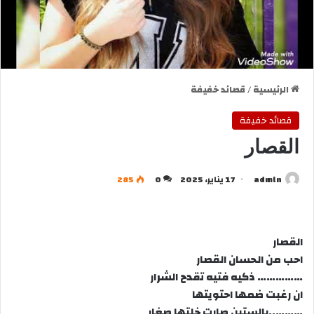
الرئيسية
/
قصائد خفيفة
قصائد خفيفة
القصار
admln
17 يناير، 2025
0
285
القصار
احب من الحسان القصار
…………… ذكيه فتيه تقدح الشرار
ان رغبت ضمها احتويتها
………..بالستين صارت خلتها صغار