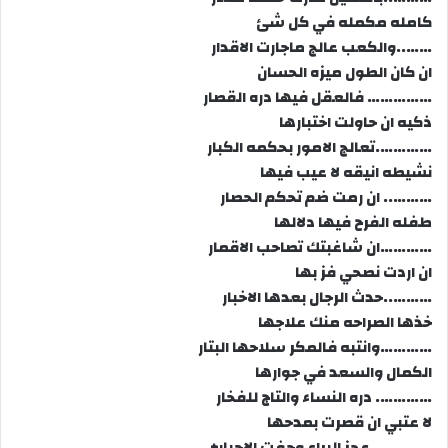
كامله مكمله في كل شئ
……..والكعب عالج ماجارت الاقدار
ان كان الطول ميزه الحسان
…………… فالعقل فيها دره القصار
ذكيه ان حاولت اختبارها
………….تعالج الامور بحكمه الكبار
نشيطه انيقه لا عيب فيها
……….. ان رمت ضم تحكم الحصار
طفله الفرح فيها دلالها
…………ان شاغبتك تصاحب الاقمار
ان اردت نصحي فز بها
………..حدث الرجال بعدها الاخبار
خذها الصراحه منك علاجها
…………وانتبه فالمكر سلاحها البتار
الكمال والسعد في جوارها
…………. دره النساء والتاج للفخار
لا عتبي ان قصرت بمدحها
…………..عجز اليراع وجفت الاحبار+