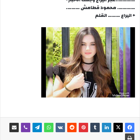
…………. محمود قطامش ……….
+ اليراع ……… القلم