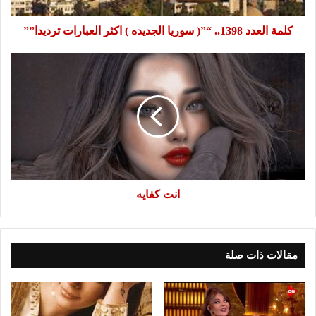
العبارات
ترديدا””
كلمة العدد 1398.. “”( سوريا الجديده ) اكثر العبارات ترديدا””
انت
كفايه
انت كفايه
مقالات ذات صلة