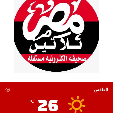
الطقس
26
℃