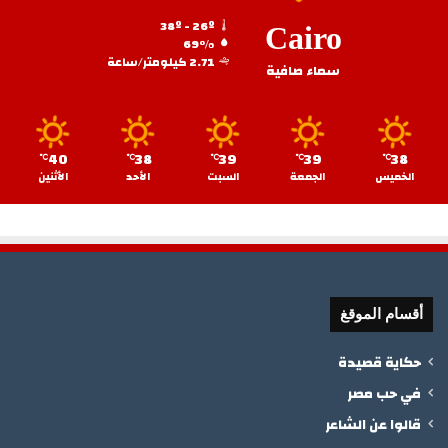
38º - 26º
Cairo
69%
2.71 كيلومتر/ساعة
سماء صافية
40
38
39
39
38
℃
℃
℃
℃
℃
الخميس
الجمعة
السبت
الأحد
الأثنين
أقسام الموقغ
حكاية قصيدة
في حب مصر
قالوا عن الشاعر