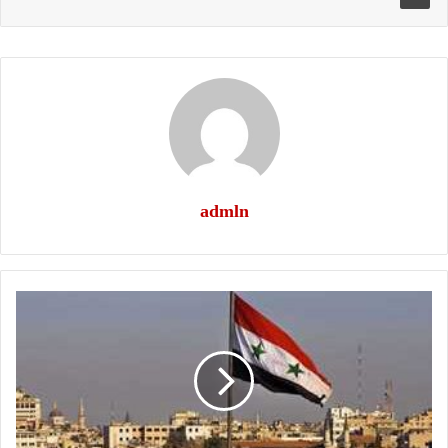
admln
كلمة
العدد
1398..
“”(
سوريا
الجديده
)
اكثر