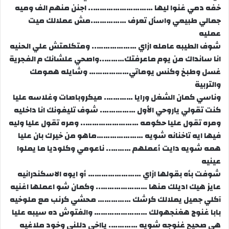
خفه دمي غنوا ليها ……………………….. اجنن منهم الف وميه
جمالي طبيعي واسأل تعرف …………….مش عملالك ميت
عمليه
شوف الطيبه عامله ازاي ……………….. ومتكلمتش علي الحنيه
انا سانداك من يوم ماعرفتك………..واصحي علشانك م الفجرية
غسل وطبخ وكنس يوماتي……………… وشايله همومك
والتربية
وناسي كمان الشغل ورايا …………. ميكروباصات وغلاسه عليا
كنت تقولي ياروحي الأول ……………. شوف تليفونك انا داخليه
ومره تقول عليا حكومه …………………….. ومره تقول عليا وليه
فيها ايه تاخنانه شويه …………………ماهو من خيرك بان عليا
همه شويه دايت أعملهم ……….. ناعومي وكلوديا ما يملوا
عينيه
شوفت بأه بقولها ازاي …………………… أو ايوه الاسكندرانيه
عايز هيك اديلك منها ………………….. وكمان شو اعملها اغنيه
آكلي جميل يملالك كرشك …………… محشي كرنب مع ملوخيه
بابا غنوج هغنجهولك …………………… والفتوش ده سيبه عليا
هي صحيح غنوجه شويه …………. يااخي دللني وخود ملاغيه