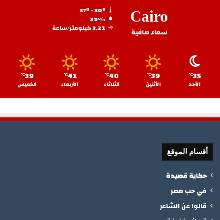
37º - 30º
Cairo
29%
3.21 كيلومتر/ساعة
سماء صافية
39
41
40
39
35
℃
℃
℃
℃
℃
الأحد
الأثنين
الثلاثاء
الأربعاء
الخميس
أقسام الموقغ
حكاية قصيدة
في حب مصر
قالوا عن الشاعر