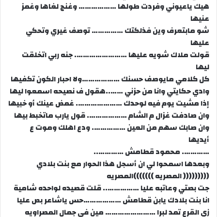
هيك ياعيوني وفردت طولها ……………… وغنج لغاها وغمز
عنيها
شو مابتعرف وين فذلكتك …………… توصف غيري وتحكي
عليها
قولت ملاك شويه عليها ……………………. جنه ربي اتخلقت
ليها
كل كلامي مايوصف حسنك ………………ولا احبار الكون تكفيها
وادي حكايتي وانا من حزني ……..هقول ف نصيحه اسمعوا ليها
إذا مشيت يوم فيه لوحدك …………………. غمض عينك أو خبيها
وان صادفت غزال م الشام ………………. قول يارب ماتخبط بيها
وان صابك سهم من العين ……………. ودع اهلك وموت ع
أيديها
…………. محمود قطامش …………..
وبعدها اسمحوا لي ان أسجل هذا الحوار مع بنت بلادي
((((((((( المصريه )))))))المصريه
جت بصتي وعاتبه عليا …………….. قلت قصيده لواحده شامية
انا بنت بلادك يابن قطامش ………………حس ياشاعر بص عليا
زي القرع تمد لبرا …………………… مين في جمال المصراويه