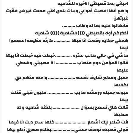
احبائي بعد قصيدتي الاخيره للشاميه
واضح أنها اغضبت أخواتي وبنات بلدي لاني مدحت غيرهن فأثرت
غيرتهن
فانهالوا عليه بما لذ وطاب ……….
أذكركم أولا بقصيدتي (((( الشامية ))))) شاميه
هحكي حكايه وقعت انا فيها …………. كارثه عظيمه اسمعوا
ليها
ماشي في حالي طالب ستره ………….خبطت فيه خبطت انا بيها
قالوا المؤمن دوم متصاب ……………. الا مصيبتي وهحكي
عليها
جميل ومدلع شايف نفسه ………………… واحده منهم دي
تكفيها
عيونه جميله ورمشه صايب ……………….. مليون قبلي قتلت
بيها
قالت هاي تسمح بسؤال ………………… بلكنه شاميه وده
محليها
انت شاعر ليك أشعار …………………….كلها سحر دبت انا فيها
قولي قصيده توصف حسني………………بكلام مصري أدلع بيها