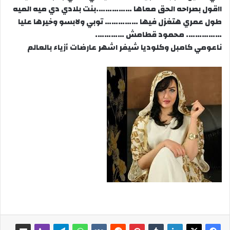
ااقول بصراحه الحق معاها …………….بنت بلادي دي ميه الميه
طول عمري هتغزل فيها …………… توبي ولابسو وخيرها عليا
……………. محمود قطامش ………….
ناعومي كامبل وكلوديا شيفر اشهر عارضات أزياء بالعالم