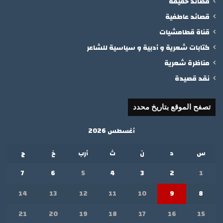
قصائد خفيفة
قصائد عاطفية
قناة قطامشيات
كتابات شعرية و أدبية و سياسية للشاعر
مناظرة شعرية
نقد قصيدة
تصفح الموقع بتاريخ محدد
أغسطس 2026
س
د
ن
ث
أرب
خ
ج
7
6
5
4
3
2
1
14
13
12
11
10
9
8
21
20
19
18
17
16
15