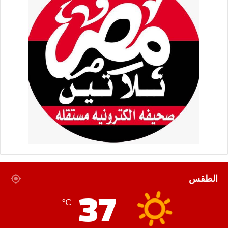
الطقس
37
℃