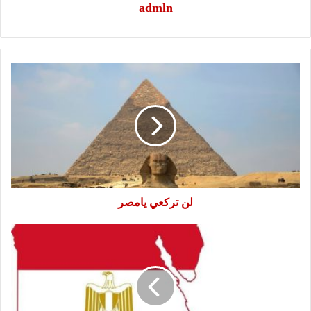
admln
لن
تركعي
يامصر
لن تركعي يامصر
نفض
غبار
وهيعدي