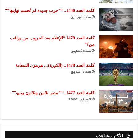
كلمة العدد 1480.. “”حرب جديدة لم تُحسم نهايتها””
منذ أسبوعين
كلمة العدد 1479 “الإعلام بعد الحروب من يراقب
من؟”
منذ 3 أسابيع
كلمة العدد 1478.. (الكورة)… هرمون السعادة
منذ 4 أسابيع
كلمة العدد 1477.. “”مصر تلاتين وثلاثون يونيو””
5 يوليو، 2026
الأكثر مشاهدة