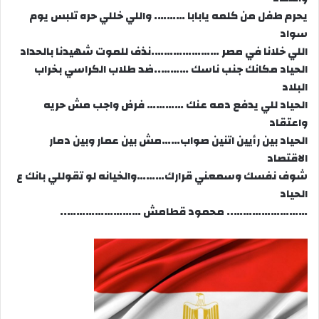
يحرم طفل من كلمه يابابا ………. واللي خللي حره تلبس يوم
سواد
اللي خلانا في مصر ………………….نذف للموت شهيدنا بالحداد
الحياد مكانك جنب ناسك ………..ضد طلاب الكراسي بخراب
البلاد
الحياد للي يدفع دمه عنك ………… فرض واجب مش حريه
واعتقاد
الحياد بين رأيين اتنين صواب……مش بين عمار وبين دمار
الاقتصاد
شوف نفسك وسمعني قرارك………والخيانه لو تقوللي بانك ع
الحياد
…………………….. محمود قطامش ……………………..