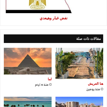
نفض غبار وهيعدي
مقالات ذات صلة
لما
هنا العريش
منذ 4 أيام
منذ يومين