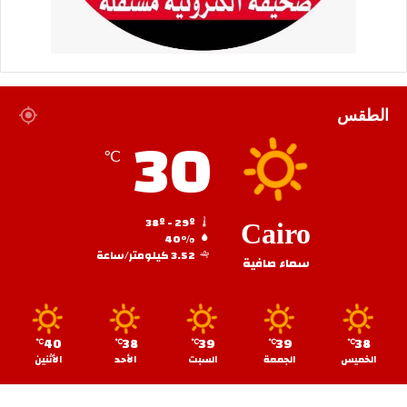
الطقس
30
℃
38º - 29º
Cairo
40%
3.52 كيلومتر/ساعة
سماء صافية
40
38
39
39
38
℃
℃
℃
℃
℃
الخميس
الجمعة
السبت
الأحد
الأثنين