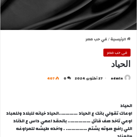
الرئيسية
/
في حب مصر
في حب مصر
الحياد
admln
27 أكتوبر، 2024
0
407
الحياد
اوعاك تقولي بانك ع الحياد …………..الحياد خيانه للبلاد وللعباد
اوعي تاخد صف قاتل …………….. بالحقد اعمي داس ع الذناد
اللي رافع صوته يشتم ……………. . واخده طيشه للمراوغه
والعناد