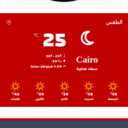
الطقس
25
℃
38º - 25º
Cairo
50%
3.06 كيلومتر/ساعة
سماء صافية
42
39
38
38
38
℃
℃
℃
℃
℃
الجمعة
السبت
الأحد
الأثنين
الثلاثاء