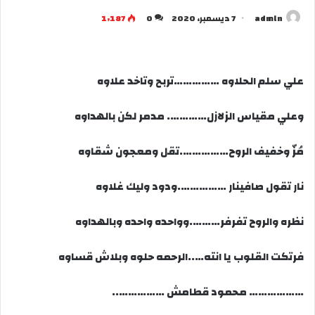
admln
7 ديسمبر، 2020
0
1٬187
علي سلم الحلاوه ……………تربح وتاخد علاوه
وعلي مقياس الزلازل…………. مدمر لكن بالهداوه
مُزّ وخفيف الروح…………….تقل ومعجون شقاوه
نار تقول صافينار …………….ودود وليك غلاوه
نظره والروح تفرفر……….وواحده واحده وبالهداوه
فرتكت القلوب يا انته…..الرحمه حلوه وبلاش قساوه
……………… محمود قطامش ……………..