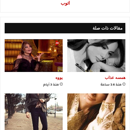
اتوب
مقالات ذات صلة
همسه عذاب
يووه
منذ 16 ساعة
منذ 3 أيام