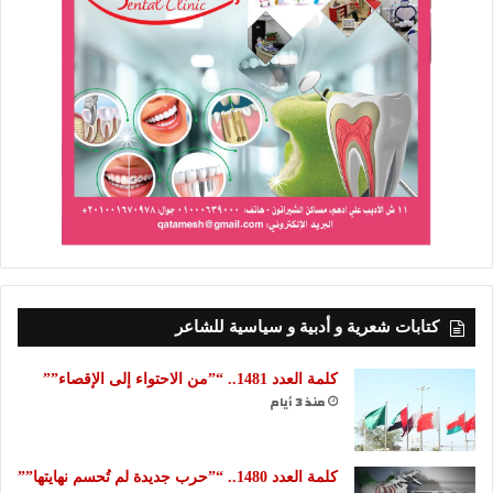
كتابات شعرية و أدبية و سياسية للشاعر
كلمة العدد 1481.. “”من الاحتواء إلى الإقصاء””
منذ 3 أيام
كلمة العدد 1480.. “”حرب جديدة لم تُحسم نهايتها””