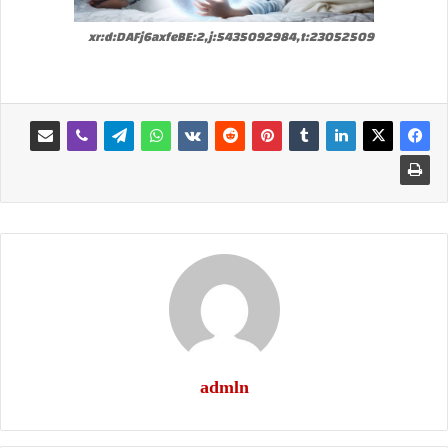
xr:d:DAFj6axfeBE:2,j:5435092984,t:23052509
admln