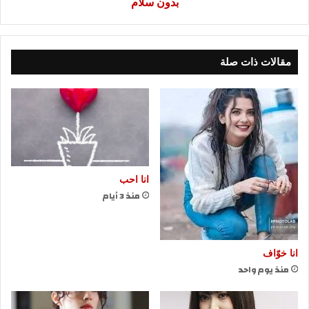
بدون سلام
مقالات ذات صلة
انا احب
منذ 3 أيام
انا خوّاف
منذ يوم واحد