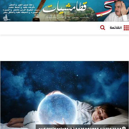
بحث عن
القائمة
xr:d:DAFj6axfeBE:2,j:5435092984,t:23052509