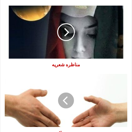
مناظره
شعريه
مناظره شعريه
بدون
سلام