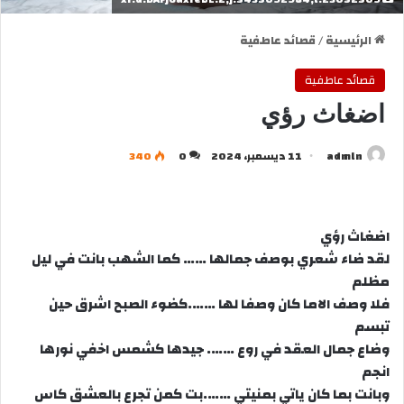
الرئيسية
/
قصائد عاطفية
قصائد عاطفية
اضغاث رؤي
admln
11 ديسمبر، 2024
0
340
اضغاث رؤي
لقد ضاء شعري بوصف جمالها …… كما الشهب بانت في ليل
مظلم
فلا وصف الاما كان وصفا لها …….كضوء الصبح اشرق حين
تبسم
وضاع جمال العقد في روع ……. جيدها كشمس اخفي نورها
انجم
وبانت بما كان ياتي بمنيتي …….بت كمن تجرع بالعشق كاس