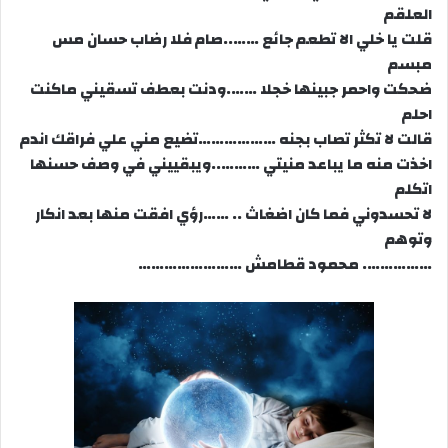
العلقم
قلت يا خلي الا تطعم جائع ……..صام فلا رضاب حسان مس
مبسم
ضحكت واحمر جبينها خجلا …….ودنت بعطف تسقيني ماكنت
احلم
قالت لا تكثر تصاب بجنه ………………تضيع مني علي فراقك اندم
اخذت منه ما يباعد منيتي ………..ويبقييني في وصف حسنها
اتكلم
لا تحسدوني فما كان اضغاث .. ……رؤي افقت منها بعد انكار
وتوهم
……………. محمود قطامش ……………………