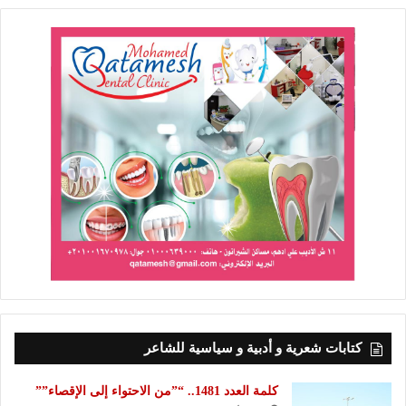
كتابات شعرية و أدبية و سياسية للشاعر
كلمة العدد 1481.. “”من الاحتواء إلى الإقصاء””