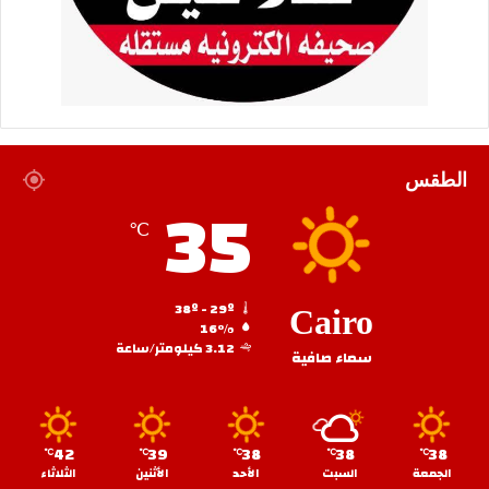
الطقس
35
℃
38º - 29º
Cairo
16%
3.12 كيلومتر/ساعة
سماء صافية
42
39
38
38
38
℃
℃
℃
℃
℃
الجمعة
السبت
الأحد
الأثنين
الثلاثاء