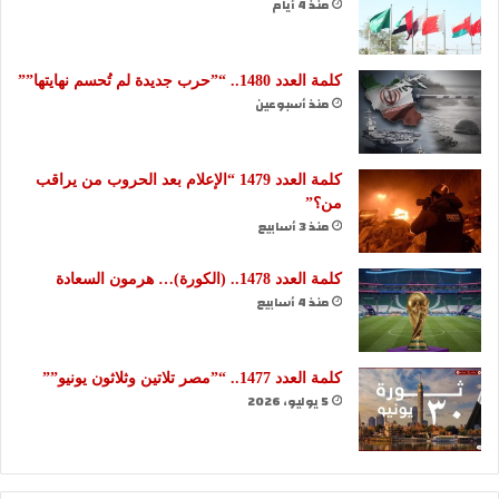
منذ 4 أيام
كلمة العدد 1480.. “”حرب جديدة لم تُحسم نهايتها””
منذ أسبوعين
كلمة العدد 1479 “الإعلام بعد الحروب من يراقب
من؟”
منذ 3 أسابيع
كلمة العدد 1478.. (الكورة)… هرمون السعادة
منذ 4 أسابيع
كلمة العدد 1477.. “”مصر تلاتين وثلاثون يونيو””
5 يوليو، 2026