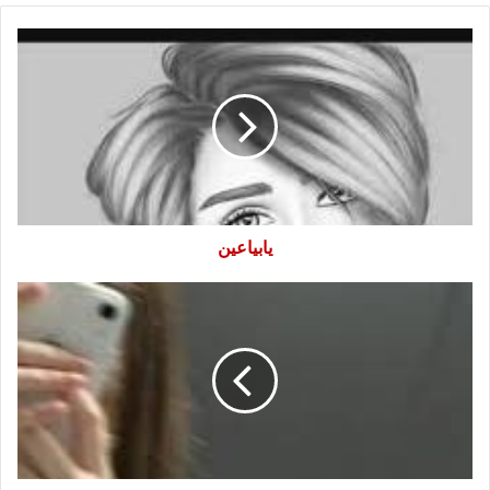
يابياعين
يابياعين
(مش
عايزك)