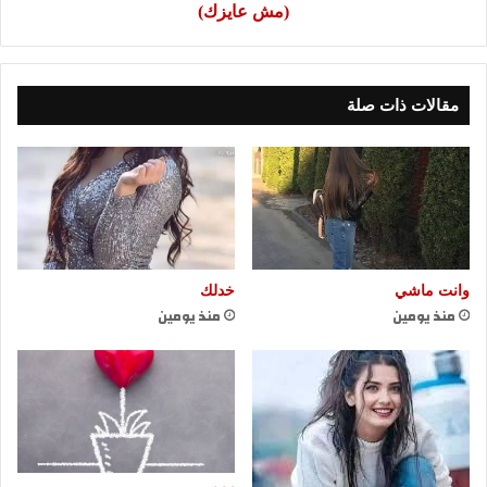
(مش عايزك)
مقالات ذات صلة
وانت ماشي
خدلك
منذ يومين
منذ يومين