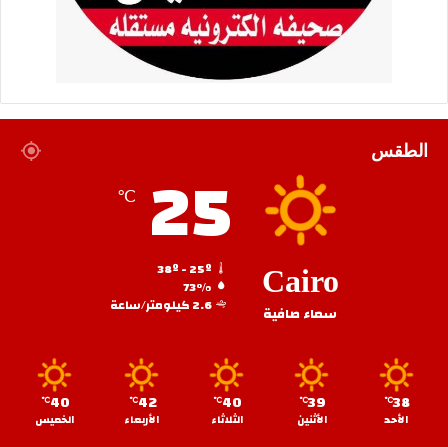
الطقس
25
℃
38º - 25º
Cairo
73%
2.6 كيلومتر/ساعة
سماء صافية
40
42
40
39
38
℃
℃
℃
℃
℃
الأحد
الأثنين
الثلاثاء
الأربعاء
الخميس