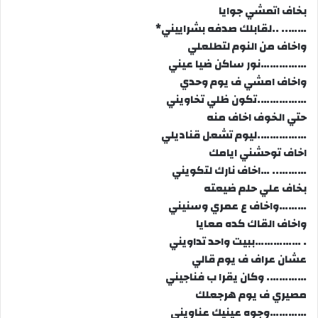
بخاف اتمشي جوايا
…….. ..لقابلك صدفه بشراييني*
واخاف من النوم لتطلعلي
……………نور ساكن ضيا عيني
واخاف امشي ف يوم وحدي
…………….تكون ظلي تخاويني
حتي الخوف اخاف منه
…………….ليوم تشعل قناديلي
اخاف توحشني ايامك
……….. …اخاف نارك لتكويني
بخاف علي حلم ضيعته
………واخاف ع عمري وسنيني
واخاف القاك كده معايا
. ……………ببيت واحد تداويني
عشان عراف ف يوم قالي
…………. وكان يقرا ب فناجيني
مصيري ف يوم هرجعلك
…………وجوه عينيك عناويني