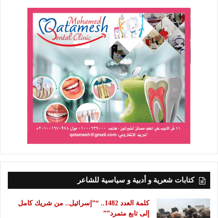
كتابات شعرية و أدبية و سياسية للشاعر
كلمة العدد 1482.. “”إسرائيل.. من شريك كامل
إلى تابع متمرد””