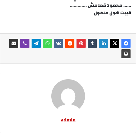
…… محمود قطامش ………….
البيت الاول منقول
admln