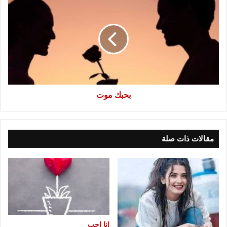
موت
بحبك موت
مقالات ذات صلة
انا احب