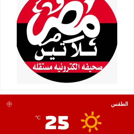
الطقس
25
℃