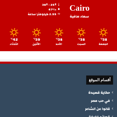
38º - 25º
Cairo
47%
2.55 كيلومتر/ساعة
سماء صافية
42
39
38
38
38
℃
℃
℃
℃
℃
الجمعة
السبت
الأحد
الأثنين
الثلاثاء
أقسام الموقغ
حكاية قصيدة
في حب مصر
قالوا عن الشاعر
قصائد خفيفة