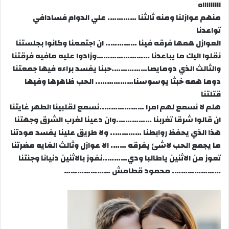
اااااااااه
منهم عوازلنا ومنه ثالثنا …………. علي الدوام فسادافي
تواعدنا
العوازل همها فرقه فينا ………….. ان اجتمعنا وكانوا بجلستنا
نقلوا اليك ما يباعدنا ……………………وزادوا عليه مافيه فرقتنا
والثالث الذي دومايصا…………….حبنا يفسد براءه فيها جمعتنا
دوما همه خبثا يوسوسنا…………….. الحب ظاهرها وفيها
قتلتنا
هلم لا نسمع لهم امرا ………………..نسمع لقلبينا الطهر غايتنا
ان قالوا شرقا تغربنا …………….وان دعينا لغرب الشرق وجهتنا
هذا الذي يحفظ روابطنا ………….. ولا طريق علينا يفسد مودتنا
ما يجمع الحب لاشئ يفرقه ……. الا عوازل وثالث الغايه مضرتنا
تعوز من الاثنين ياطالبا ودي………..نفوز بالاثنين دنيانا وجنتنا
…………………. محمود قطامش …………………