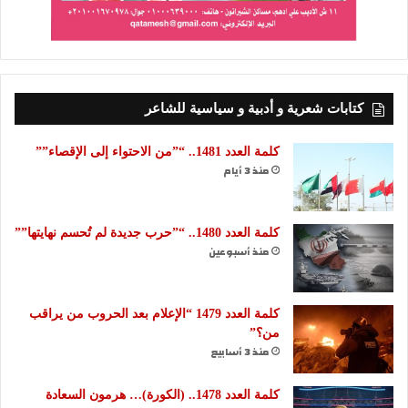
كتابات شعرية و أدبية و سياسية للشاعر
كلمة العدد 1481.. “”من الاحتواء إلى الإقصاء””
منذ 3 أيام
كلمة العدد 1480.. “”حرب جديدة لم تُحسم نهايتها””
منذ أسبوعين
كلمة العدد 1479 “الإعلام بعد الحروب من يراقب
من؟”
منذ 3 أسابيع
كلمة العدد 1478.. (الكورة)… هرمون السعادة