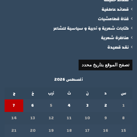
قصائد عاطفية
قناة قطامشيات
كتابات شعرية و أدبية و سياسية للشاعر
مناظرة شعرية
نقد قصيدة
تصفح الموقع بتاريخ محدد
أغسطس 2026
س
د
ن
ث
أرب
خ
ج
7
6
5
4
3
2
1
14
13
12
11
10
9
8
21
20
19
18
17
16
15