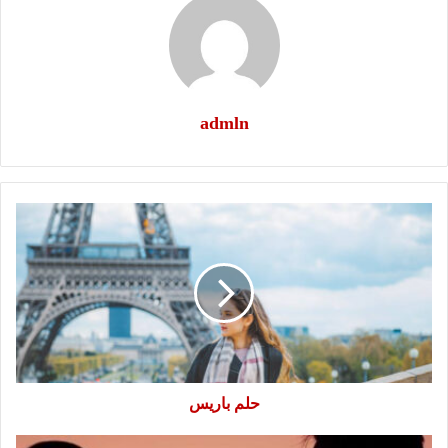
admln
حلم
باريس
حلم باريس
بحبك