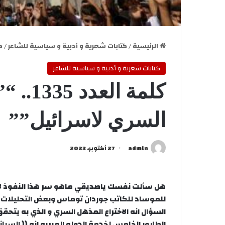
الرئيسية
/
كتابات شعرية و أدبية و سياسية للشاعر
/
كلمة
كتابات شعرية و أدبية و سياسية للشاعر
كلمة ال
السري لاسرائيل””
admln
27 أكتوبر، 2023
هل سألت نفسك ياصديقي ماهو سر هذا النفوذ لاسرا
للموساد للكاتب جوردان توماس وبعض التحليلات 
السؤال انه الاختراع المذهل السري و الذي به يتحقق 
الطابور الخامس لخدمة الدوله العبريه انه (( السي