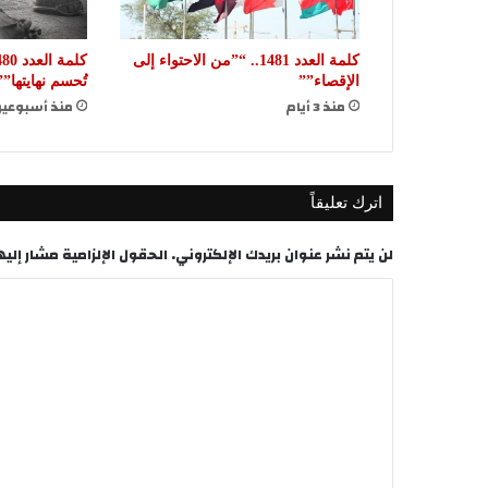
كلمة العدد 1481.. “”من الاحتواء إلى
الإقصاء””
تُحسم نهايتها””
منذ 3 أيام
منذ أسبوعي
اترك تعليقاً
لن يتم نشر عنوان بريدك الإلكتروني.
الحقول الإلزامية مشار إليها
ا
ل
ت
ع
ل
ي