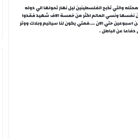
محتله والتي تذبح الفلسطينين ليل نهار تحولها الي دوله
عن نفسها ونسي العالم اكثر من خمسة الاف شهيد فقدوا
 من اسبوعين حتي الان ….فمتي يكون لنا سيانيم وبلاك ووتر
 دفاعا عن الباطل .