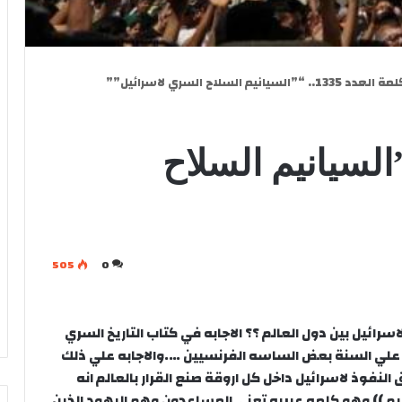
 العدد 1335.. “”السيانيم السلاح السري لاسرائيل””
عدد 1335.. “”السيانيم السلاح
505
0
ئيل بين دول العالم ؟؟ الاجابه في كتاب التاريخ السري
علي السنة بعض الساسه الفرنسيين ….والاجابه علي ذلك
النفوذ لاسرائيل داخل كل اروقة صنع القرار بالعالم انه
انيم )) وهو كلمه عبريه تعني المساعدون وهم اليهود الذين