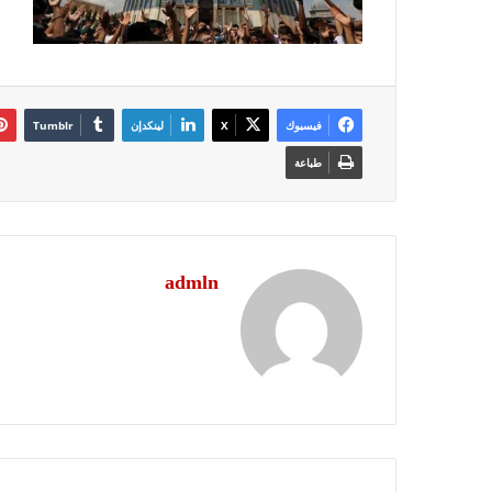
فيسبوك
‫X
لينكدإن
طباعة
admln