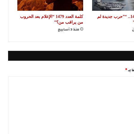
كلمة العدد 1480.. “”حرب جديدة لم
كلمة العدد 1479 “الإعلام بعد الحروب
من يراقب من؟”
ن
منذ 3 أسابيع
 بـ
*