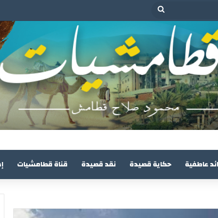
بحث
عن
ئد عاطفية
حكاية قصيدة
نقد قصيدة
قناة قطامشيات
إ