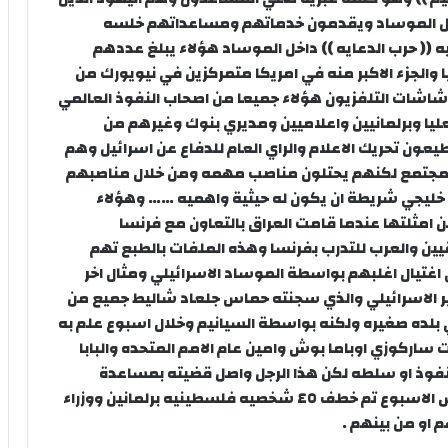
بل الموساد ويقدمون خدماتهم ومساعداتهم خلسه
ليه (( حرب الدعايه )) داخل الموساد هؤلاء يبلغ عددهم
 والجزء الاكبر منه في امريكا متمركزين في نيويورك من
شاشات التلفزيون هؤلاء جميعا من اصحاب النفوذ العالمي
يا وبرلمانيين واعلاميين ومديري بنوك وغيرهم من
ون تحريك الاعلام والراي العام للدفاع عن اسرائيل وهم
المجتمع لكنهم يحتلون مناصب مهمه ومن خلال مناصبهم
يجي شريطة ان يكون له حيثية واهميه …… وهؤلاء
 امثلتها عندما قامت العراق بالتعاون مع فرنسا
يين والعرب للتدرب بفرنسا وهذه الملفات بالطبع تهم
 اغتيال اغلبهم بواسطة الموساد الاسرائيلي ومثال اخر
سير الاسرائيلي والذي سجنته حماس جلعاد شاليط جميع من
لده صغيره ولكنه بواسطة السيانيم وخلال اسبوع علم به
 ساركوزي اوباما بوش وامين عام الامم المتحده والبابا
فوذ او سلطه لكن هذا الرجل واصل قضيته بمساعدة
السيانيم الي كل دوائر صنع القرار بالعالم وفي نفس الاسبوع تم خطف ٤٥ شخصيه فلسطينيه برلمانين ووزراء
او من بينهم .