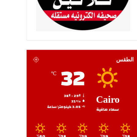
الطقس
32
℃
38º - 29º
Cairo
31%
3.05 كيلومتر/ساعة
سماء صافية
40
38
39
39
38
℃
℃
℃
℃
℃