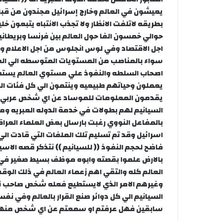
يعيشون في العالم وخارج إسرائيل مجندون من ق
بطريقه لاتلفت الانظار ولا تجذب الانتباه يتبعون خ
حوالي خمسون الفا حول العالم بين فرنسا وبريطانيا
اجل الاقتصاد وفي لوس انجلوس من اجل الاعلام و
سواء بالمناصب من المستويات المتوسطه الي العل
اصحاب السلطه والنفوذ علي مستوي العالم يستطيع
يعملون وحياتهم طبيعيه وينتمون الي كل فئات 
يقدمون المعلومات للموساد عن اي شخص عربي خل
السيانيم لهم بطولات في خدمة الدوله العبريه ومن
بالمفاعل النووي رغبت بارسال بعض العلماء العراق
اسرائيل وقد تم تسليم تلك الملفات التي قادت الي
فاضح لحجم النفوذ (( للسيانيم )) نتذكر قصه الا
بالارض علموا بقصته وابوه موظف بسيط صغير في ب
العالم كله والتقي اهم زعماء العالم في ذلك الوقت
وغيرهم الامر الذي لايستطيع فعله شخص صاحب ن
سابقين فهل عرفتم او سمعتم عن اي شخص منهم 