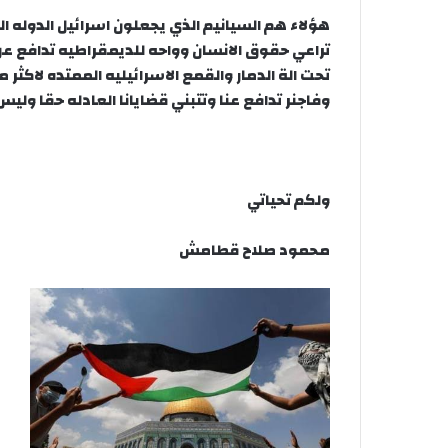
هؤلاء هم السيانيم الذي يجعلون اسرائيل الدوله ال
تراعي حقوق الانسان وواحه للديمقراطيه تدافع 
تحت الة الدمار والقمع الاسرائيليه الممتده لاكثر
وفاجنر تدافع عنا وتتبني قضايانا العادله حقا وليس
ولكم تحياتي
محمود صلاح قطامش