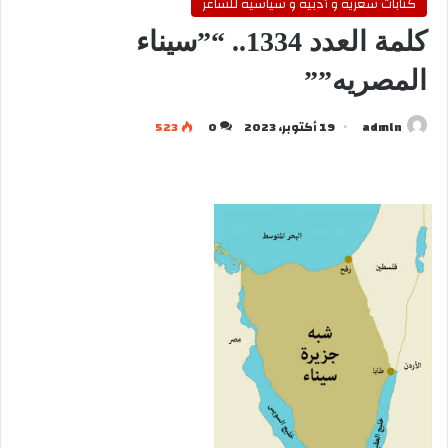
كتابات شعرية و أدبية و سياسية للشاعر
كلمة العدد 1334.. “”سيناء
المصريه””
admln
19 أكتوبر، 2023
0
523