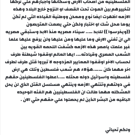
الفلسطينيه من اصحاب الارض وسكانها واجبارهم علي تركها
لتخييرهم بين الموت تحت القصف او النزوح خارج البلاد وهذه
الازمه اظهرت ايضا نوع ومعدن ووطنية القياده التي لم تكن
يوما محل شك او اختبار ولكن حتي يصمت المتربصون
((ويخرسوا )) للابد ….. سيناء مصريه منذ الابد وستبقي مصريه
الي ان تفني الارض وما عليها ومن عليها ولن يرفع عليها علما
غير علمك يامصر هذه الازمه كشفت اللحمه القويه بين
الشعب المصري وقيادته…. ايها العالم اوقفوا شيطنة طرف
لحساب الاخر اوقفوا المعايير المزدوجه لا تبرروا قتل طرف لطرف
اخر مهما كان …….هؤلاء هم شعب فلسطين وتلك هي ارض
فلسطينه واسرائيل دوله محتله …..اعطوا الفلسطينين حقهم
في دولتهم وتنتهي الازمه وينتهي مسلسل القتل الذي لن يحل
المشكله مهما طالت ان الفلسطينيين هم الفئه الوحيده
الباقيه من البشر الذين لم يحصلوا علي حقهم حتي الان .
ولكم تحياتي