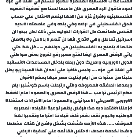
المساعدات الانسانيه المنتظره للعبور لتسلم الي اهلنا في غزه
اعود فاقول الرد المصري كان حاسما لسنا مع تصفية القضيه
الفلسطينيه وافراغ غزه من اهلها لينعم الاحتلال علي حساب
الحق الفلسطيني في ارضه وفي بلده وفي عاصمته الابديه
القدس كما نصت كل القرارات الدوليه علي ذلك لكن يبدوا ان
اسرائيل تماطل وهي لاتدري انها لن تنعم لا بالامن ولا بالامان
طالما لا يتمتع به الفلسطيينين في دولتهم …..كل هذا حتي
ياتي الرفض المصري ايضا لفتح معبر رفح لخروج بعض مواطني
الدول الاوروبيه وامريكا دون ربطه بادخال المساعدات الانسانيه
الي اهلنا في غزه …. وليس خافيا علي احد ان هذا السيناريو يطل
علينا من سنوات من ايام ابتليت مصر فيها بحكم الاخوان
وبعدها الصفقه المعروفه والتي ارتبطت باسم كوشنير ايام
حكم الرئيس ترامب …هذا الرفض المصري والصمود امام الضغط
الاوروبي الامريكي الاسرائيلي والصمود امام الاغراءات استغلالا
لازمتنا الاقتصاديه هذا الرفض يظهر نوعية القياده المصريه
الوطنيه واليوم نقف بفخر خلف قيادتنا احتراما وتقديرا لهذا
الموقف ….. هذه الازمه كشفت بشكل واضح ان هناك مخططا
واضحا لخدمة اهداف الاحتلال القائمه علي تصفية الاراضي