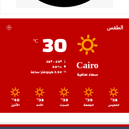
الطقس
30
℃
38º - 29º
Cairo
40%
3.52 كيلومتر/ساعة
سماء صافية
40
38
39
39
38
℃
℃
℃
℃
℃
الخميس
الجمعة
السبت
الأحد
الأثنين