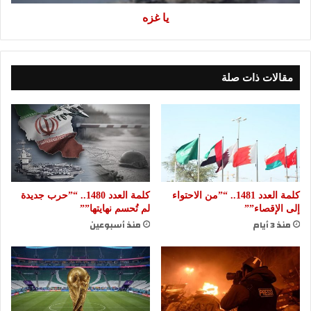
يا غزه
مقالات ذات صلة
كلمة العدد 1481.. “”من الاحتواء
كلمة العدد 1480.. “”حرب جديدة
إلى الإقصاء””
لم تُحسم نهايتها””
منذ 3 أيام
منذ أسبوعين