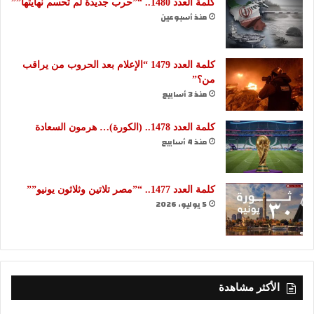
كلمة العدد 1480.. “”حرب جديدة لم تُحسم نهايتها””
منذ أسبوعين
كلمة العدد 1479 “الإعلام بعد الحروب من يراقب
من؟”
منذ 3 أسابيع
كلمة العدد 1478.. (الكورة)… هرمون السعادة
منذ 4 أسابيع
كلمة العدد 1477.. “”مصر تلاتين وثلاثون يونيو””
5 يوليو، 2026
الأكثر مشاهدة