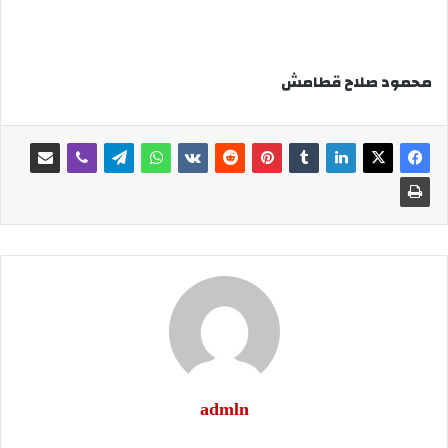
محمود صلاح قطامش
admln