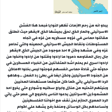
يبدو انه من رحم الازمات تظهر النوايا فبعد هذا الفشل
الاسرائيلي والعار الذي لحق بجيشها الذي لايقهر حيث انطلق
مقاتلوا حماس في غزوه عسكريه من غزه في اتجاه
المستوطنات ونقاط الجيش الاسرائيلي الحصينه والتي تحاصر
غزه وفي مشهد وكأن لا احد موجود من الجيش الذي لايقهر
جال رجال المقاومه دمروا ما ارادوا وقتلوا من ارادوا واخذوا من
ارادوا اسري لم يحلم اشد المتفائلين من الخبراء العسكرين في
حدوثه حتي قادة حماس انفسهم فوجئوا ليس بخلوا الاماكن
من الجنود الاسرائيلين ولكن ايضا في بطئ رد الفعل …وهاهو
الرد الاسرائيلي ياتي كما كان متوقعا مستهدفا المدنيين
وبنيتهم التحتيه من منازل وابراج سكنيه وشوارع حتي يخرج احد
المشعوذين الاسرائلين يدعوا الناس بالخروج الي مصر حتي ياتي
الرد المصري الحازم نحن نقف مع اخواننا الفلسطينين
ونساعدهم بكل الوسائل ومنفذ رفح يشهد علي اكوام