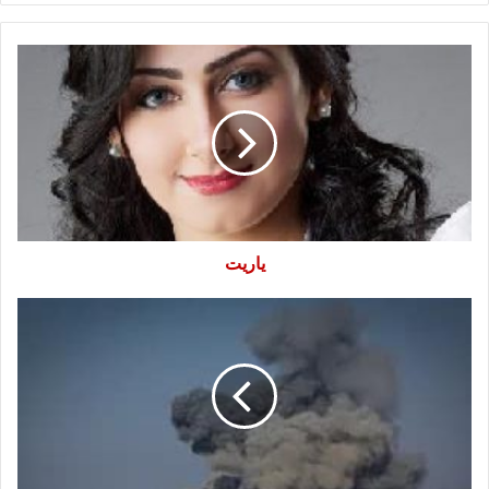
ياريت
ياريت
يا
غزه