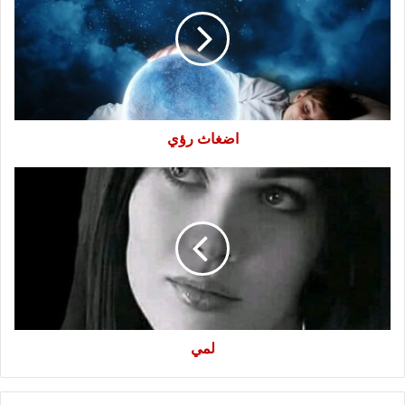
اضغاث رؤي
لمي
لمي