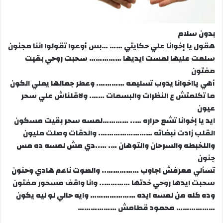
بدون سلام
هقول يا إخوانا علي حكايتي …… …بس أوعوا تقولوا اننا مجنون
سلمت عليها لمست ايديها …………… سحبت روحي بقيت
مفتون
أهي يااخوانا يدوب تسليمه …………. وعطر جمالها يملي الكون
ما تكلمتش ع النظرات والبسمات ……. ولاقلناش علي سحر
عيون
ايد يا إخوانا تشع حراره ….. …………لمسه سحر بقيت مسكون
القلب زادت نبضاته ……………………. والدقات وصلت مليون
واللخبطه والسرحان والتوهان …. …..دي مش لمسه ده مس
جنون
تسألي معرفش اجاوب …………….. والصوت ناعم هادي وحنون
سحبت ايدها روحي خدتها ………….. وانا واقف مسحور مفتون
وده كله من لمسه ايده ………………… وايه حالي لو ليه يكون
……………… محمود قطامش ………………