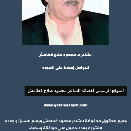
الشاعر د. محمود صلاح قطامش
للتواصل إضغط على الصورة
الموقع الرسمي لقصائد الشاعر محمود صلاح قطامش
www.qatameshyat.com
جميع الحقوق محفوظة للشاعر محمود قطامش ويمنع النسخ أو إعاده
النشر إلا بعد الحصول علي موافقة رسمية.