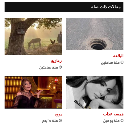
مقالات ذات صلة
البلاعه
زعازيع
منذ ساعتين
منذ ساعتين
همسه عذاب
يووه
منذ يومين
منذ 5 أيام