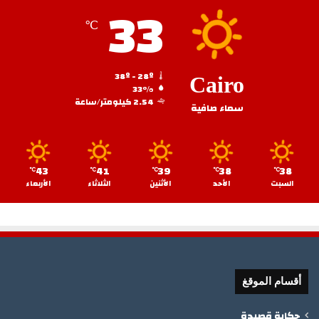
33
℃
38º - 28º
Cairo
33%
2.54 كيلومتر/ساعة
سماء صافية
43
41
39
38
38
℃
℃
℃
℃
℃
السبت
الأحد
الأثنين
الثلاثاء
الأربعاء
أقسام الموقغ
حكاية قصيدة