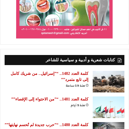
كتابات شعرية و أدبية و سياسية للشاعر
كلمة العدد 1482.. “”إسرائيل.. من شريك كامل
إلى تابع متمرد””
منذ 19 ساعة
كلمة العدد 1481.. “”من الاحتواء إلى الإقصاء””
منذ 5 أيام
كلمة العدد 1480.. “”حرب جديدة لم تُحسم نهايتها””