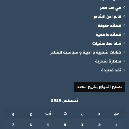
في حب مصر
قالوا عن الشاعر
قصائد خفيفة
قصائد عاطفية
قناة قطامشيات
كتابات شعرية و أدبية و سياسية للشاعر
مناظرة شعرية
نقد قصيدة
تصفح الموقع بتاريخ محدد
أغسطس 2026
س
د
ن
ث
أرب
خ
ج
7
6
5
4
3
2
1