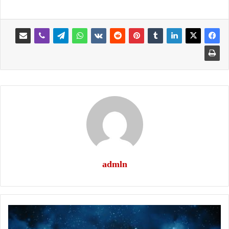
admln
اضغاث
رؤي